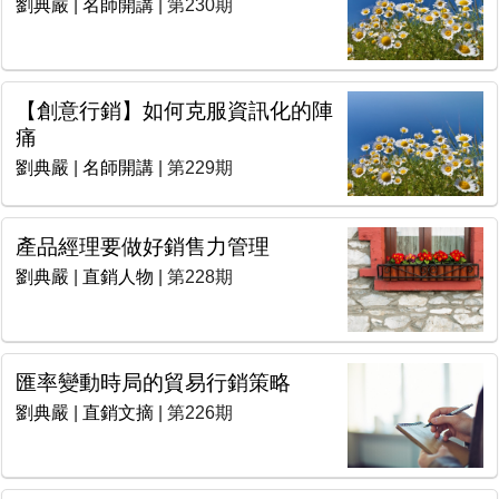
劉典嚴
|
名師開講
| 第230期
【創意行銷】如何克服資訊化的陣
痛
劉典嚴
|
名師開講
| 第229期
產品經理要做好銷售力管理
劉典嚴
|
直銷人物
| 第228期
匯率變動時局的貿易行銷策略
劉典嚴
|
直銷文摘
| 第226期