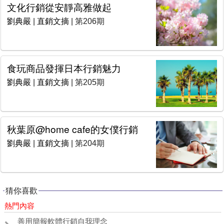
文化行銷從安靜高雅做起
劉典嚴
|
直銷文摘
| 第206期
食玩商品發揮日本行銷魅力
劉典嚴
|
直銷文摘
| 第205期
秋葉原@home cafe的女僕行銷
劉典嚴
|
直銷文摘
| 第204期
猜你喜歡
熱門內容
善用簡報軟體行銷自我理念