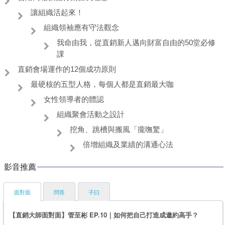
讓組織活起來！
組織領袖應有守法觀念
我命由我，從直銷新人邁向財富自由的50堂必修
課
直銷會場運作的12個成功原則
最硬核的五型人格，每個人都是直銷最大咖
女性領導者的體認
組織聚會活動之設計
挖角、跳槽與搬風「攏嘸驚」
倍增組織及業績的溝通心法
影音推薦
面對面
問答
子曰
【直銷大師面對面】管至彬 EP.10｜如何把自己打造成邀約高手？