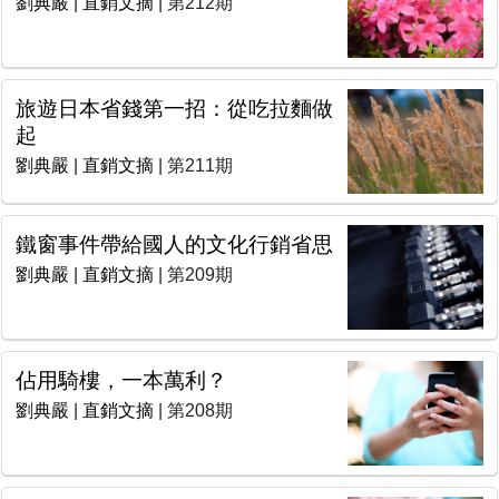
劉典嚴
|
直銷文摘
| 第212期
旅遊日本省錢第一招：從吃拉麵做
起
劉典嚴
|
直銷文摘
| 第211期
鐵窗事件帶給國人的文化行銷省思
劉典嚴
|
直銷文摘
| 第209期
佔用騎樓，一本萬利？
劉典嚴
|
直銷文摘
| 第208期