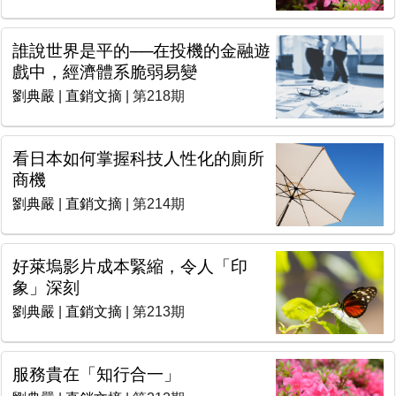
誰說世界是平的──在投機的金融遊
戲中，經濟體系脆弱易變
劉典嚴
|
直銷文摘
| 第218期
看日本如何掌握科技人性化的廁所
商機
劉典嚴
|
直銷文摘
| 第214期
好萊塢影片成本緊縮，令人「印
象」深刻
劉典嚴
|
直銷文摘
| 第213期
服務貴在「知行合一」