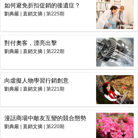
如何避免折扣促銷的後遺症？
劉典嚴
|
直銷文摘
| 第225期
對付奧客，漂亮出擊
劉典嚴
|
直銷文摘
| 第222期
向虛擬人物學習行銷創意
劉典嚴
|
直銷文摘
| 第221期
漫話商場中敵友互變的競合態勢
劉典嚴
|
直銷文摘
| 第220期