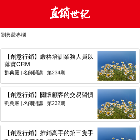
劉典嚴專欄
【創意行銷】嚴格培訓業務人員以
落實CRM
劉典嚴
|
名師開講
| 第234期
【創意行銷】關懷顧客的交易習慣
劉典嚴
|
名師開講
| 第232期
【創意行銷】推銷高手的第三隻手