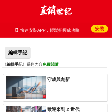
安裝
快速安裝APP，輕鬆把握成功路
編輯手記
《
編輯手記
》系列內容
免費閱讀
守成與創新
歡迎來到 Z 世代