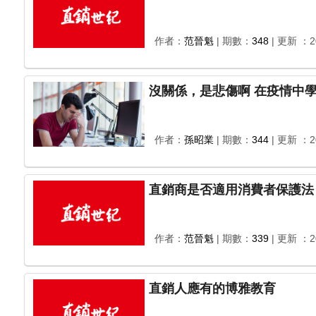
作者：
范晉魁
| 期數：
348
| 更新 ：20
沒關係，是悲傷啊 
作者：
孫昭業
| 期數：
344
| 更新 ：20
直銷商是否適用消費者保護法
作者：
范晉魁
| 期數：
339
| 更新 ：20
直銷人應有的博雅教育