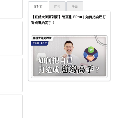
面對面
問答
子曰
【直銷大師面對面】管至彬 EP.10｜如何把自己打
造成邀約高手？