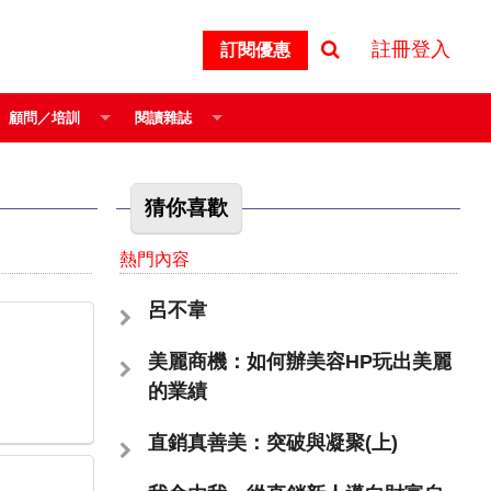
註冊登入
訂閱優惠
顧問／培訓
閱讀雜誌
猜你喜歡
熱門內容
呂不韋
美麗商機：如何辦美容HP玩出美麗
的業績
直銷真善美：突破與凝聚(上)