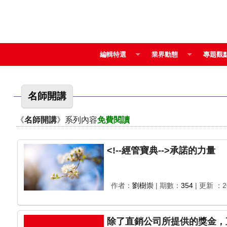
編輯特選
業界動態
專題觀
名師開講
《
名師開講
》系列內容
免費閱讀
<!--經管寶典-->承諾的力量
作者：
劉樹崇
| 期數：
354
| 更新 ：20
除了直銷公司所提供的獎金，