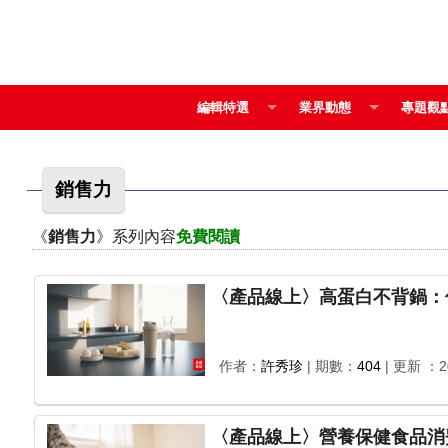
編輯特選
業界動態
專題觀
銷售力
《
銷售力
》系列內容
免費閱讀
〈產品線上〉高蛋白不背鍋：
作者：
許秀珍
| 期數：
404
| 更新 ：20