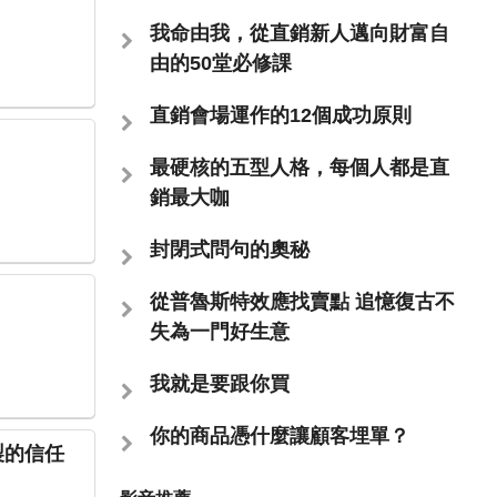
我命由我，從直銷新人邁向財富自
由的50堂必修課
直銷會場運作的12個成功原則
最硬核的五型人格，每個人都是直
銷最大咖
封閉式問句的奧秘
從普魯斯特效應找賣點 追憶復古不
失為一門好生意
我就是要跟你買
你的商品憑什麼讓顧客埋單？