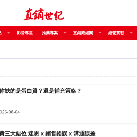
點
影音專區
推薦專案
直銷藏經閣
經營實戰
你缺的是蛋白質？還是補充策略？
26-08-04
〈產品線上〉營養保健食品消費三大錯位 迷思 x 銷售錯誤 x 溝通誤差