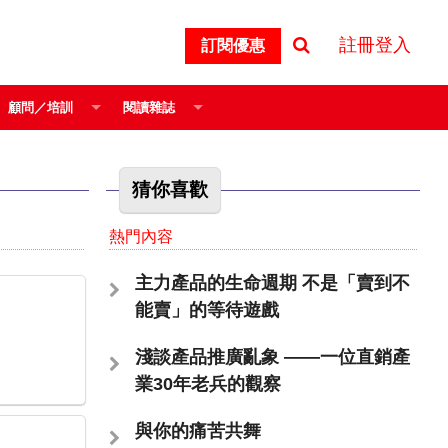
註冊登入
訂閱優惠
顧問／培訓
閱讀雜誌
猜你喜歡
熱門內容
主力產品的生命週期 不是「賣到不
能賣」的等待遊戲
淺談產品推廣亂象 ——一位直銷產
業30年老兵的觀察
與你的痛苦共舞