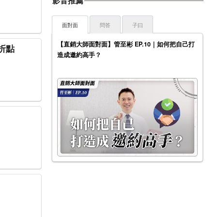
影音推薦
面對面
問答
子曰
【直銷大師面對面】管至彬 EP.10｜如何把自己打
的轉折點
造成邀約高手？