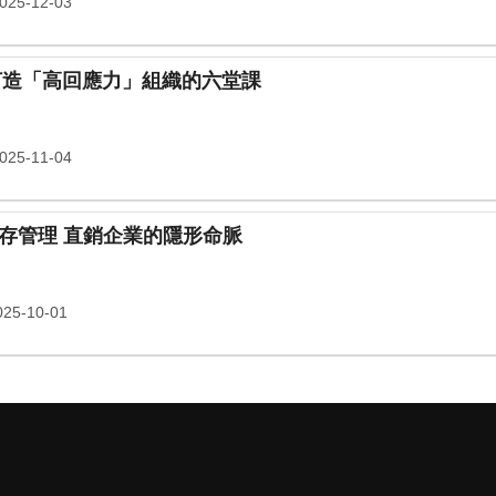
25-12-03
訴不是危機，是成長契機 打造「高回應力」組織的六堂課
25-11-04
貨賣得出去，供得上來嗎？ 庫存管理 直銷企業的隱形命脈
25-10-01