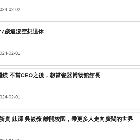
24-02-02
換個講台繼續教 丞燕 楊雪桂 77歲還沒空想退休
24-02-01
何以解憂，唯有美瓷 威望 陳麗鎂 不當CEO之後，想當瓷器博物館館長
24-02-01
曾經的麻辣鮮師，現在的直銷新貴 鈦澤 吳筱薇 離開校園，帶更多人走向廣闊的世界