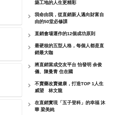
築工地的人生更精彩
我命由我，從直銷新人邁向財富自
由的50堂必修課
直銷會場運作的12個成功原則
最硬核的五型人格，每個人都是直
銷最大咖
將直銷當成交友平台 怡發明 余俊
儀、陳曼青 住在國
不賣藥改賣健康，打造TOP 1人生
威望 林文龍
在直銷實現「五子登科」的幸福 沐
華 梁美純