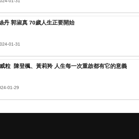
24-01-31
為4歲的許諾拚搏半世紀 百麗絲丹 郭淑真 70歲人生正要開始
24-01-31
事業起了又落、趴了再爬 全球威粒 陳登楓、黃莉羚 人生每一次重啟都有它的意義
24-01-29