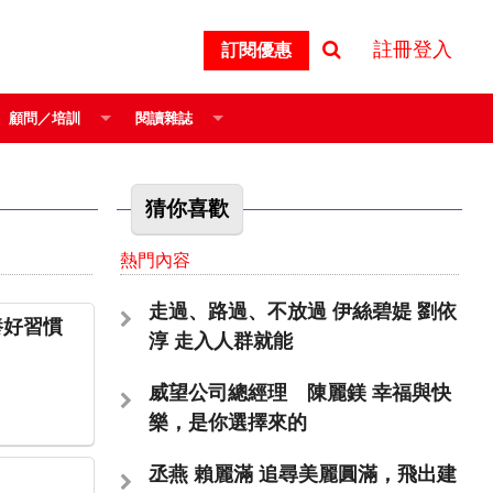
註冊登入
訂閱優惠
顧問／培訓
閱讀雜誌
猜你喜歡
熱門內容
走過、路過、不放過 伊絲碧媞 劉依
方式培養好習慣
淳 走入人群就能
威望公司總經理 陳麗鎂 幸福與快
樂，是你選擇來的
丞燕 賴麗滿 追尋美麗圓滿，飛出建