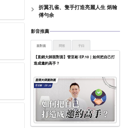
折翼孔雀、隻手打造亮麗人生 炳翰
傅勻余
影音推薦
面對面
問答
子曰
【直銷大師面對面】管至彬 EP.10｜如何把自己打
造成邀約高手？