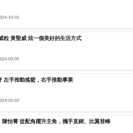
24-10-01
開設YT頻道 當斜槓網紅 全球威粒 黃聖威 炫一個美好的生活方式
24-03-05
歡呼兒媽咪歡呼了 雙鶴 詹囿舒 左手推動搖籃，右手推動事業
24-02-02
愛在舉手投足間 連法 林紹男、陳怡菁 從配角躍升主角，攜手直銷、比翼登峰