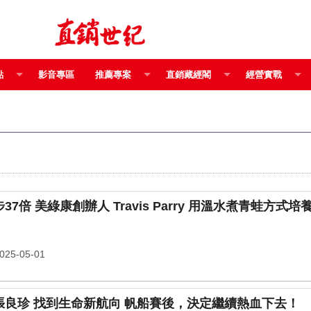
點
影音專區
推薦專案
直銷藏經閣
經營實戰
每天進步1％，一年後就會進步37倍 美綠康創辦人 Travis Parry 用溫水煮青蛙
25-05-01
親歷海上風浪 笑看人生起伏 張良珍 找到生命新航向 帆船賽後，決定繼續熱血下去！