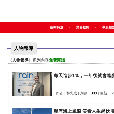
編輯特選
業界動態
專題觀
人物報導
《
人物報導
》系列內容
免費閱讀
作者：
林忠成
| 期數：
389
| 更新 ：20