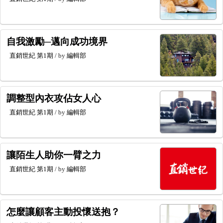
自我激勵─邁向成功境界
直銷世紀
第1期
/ by
編輯部
調整型內衣攻佔女人心
直銷世紀
第1期
/ by
編輯部
讓陌生人助你一臂之力
直銷世紀
第1期
/ by
編輯部
怎麼讓顧客主動投懷送抱？