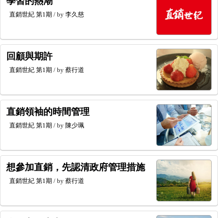
學習的熱潮
直銷世紀
第1期
/ by
李久慈
回顧與期許
直銷世紀
第1期
/ by
蔡行道
直銷領袖的時間管理
直銷世紀
第1期
/ by
陳少珮
想參加直銷，先認清政府管理措施
直銷世紀
第1期
/ by
蔡行道