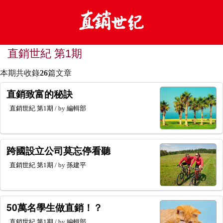
直銷世紀 第1期
本期共收錄
26
篇文章
直銷致富的秘訣
直銷世紀
第1期
/ by
編輯部
跨國設立公司莫忘停看聽
直銷世紀
第1期
/ by
孫建平
50萬名學生做直銷！？
直銷世紀
第1期
/ by
編輯部