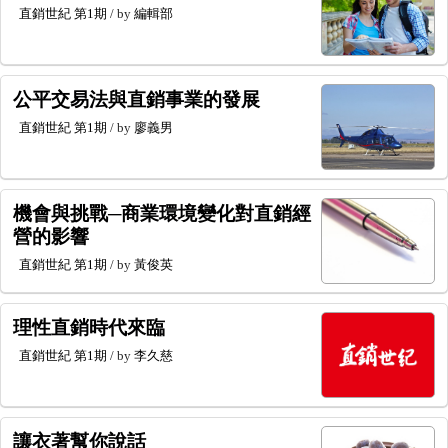
直銷世紀
第1期
/ by
編輯部
公平交易法與直銷事業的發展
直銷世紀
第1期
/ by
廖義男
機會與挑戰─商業環境變化對直銷經
營的影響
直銷世紀
第1期
/ by
黃俊英
理性直銷時代來臨
直銷世紀
第1期
/ by
李久慈
讓衣著幫你說話