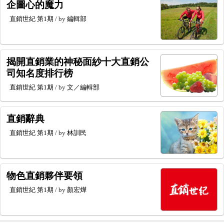
企圖心的魔力
直銷世紀
第1期
/ by
編輯部
揭開直銷業的神秘面紗十大直銷公
司知名度排行榜
直銷世紀
第1期
/ by
文／編輯部
直銷辭典
直銷世紀
第1期
/ by
林訓民
物色直銷夥伴要領
直銷世紀
第1期
/ by
顏宏燁