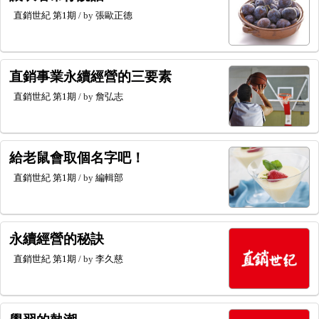
直銷世紀
第1期
/ by
張歐正德
直銷事業永續經營的三要素
直銷世紀
第1期
/ by
詹弘志
給老鼠會取個名字吧！
直銷世紀
第1期
/ by
編輯部
永續經營的秘訣
直銷世紀
第1期
/ by
李久慈