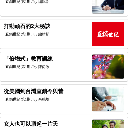
直銷世紀
第1期
/ by
編輯部
打動頑石的2大秘訣
直銷世紀
第1期
/ by
編輯部
「倍增式」教育訓練
直銷世紀
第1期
/ by
陳尚政
從美國到台灣直銷今與昔
直銷世紀
第1期
/ by
余德培
女人也可以頂起一片天