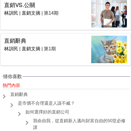
直銷VS.公關
林訓民
|
直銷文摘
| 第14期
直銷辭典
林訓民
|
直銷文摘
| 第1期
猜你喜歡
熱門內容
直銷辭典
是市價不合理還是人謀不臧？
如何選擇好的直銷公司
我命由我，從直銷新人邁向財富自由的50堂必修
課