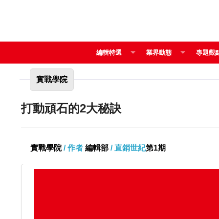
編輯特選
業界動態
專題觀
實戰學院
打動頑石的2大秘訣
實戰學院
/ 作者
編輯部
/ 直銷世紀
第1期