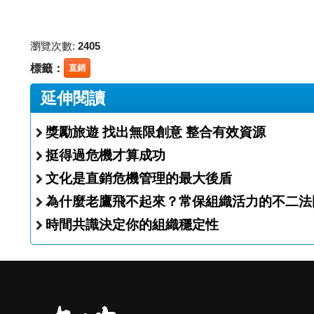
瀏覽次數:
2405
標籤：
直銷
延伸閱讀
獎勵旅遊 找出無限創意 整合有效資源
挺得過危機才算成功
文化是直銷危機管理的最大後盾
為什麼老鷹飛不起來？常保組織活力的不二法
時間共識決定你的組織穩定性