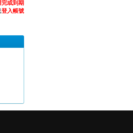
用完或到期
或
登入帳號