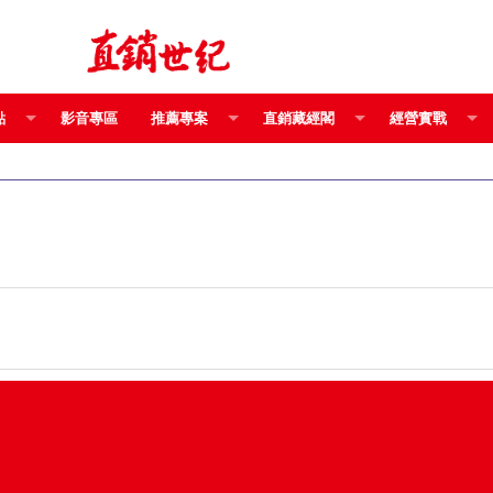
點
影音專區
推薦專案
直銷藏經閣
經營實戰