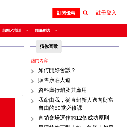
註冊登入
訂閱優惠
顧問／培訓
閱讀雜誌
猜你喜歡
熱門內容
如何開好會議？
販售康莊大道
資料庫行銷及其應用
我命由我，從直銷新人邁向財富
自由的50堂必修課
直銷會場運作的12個成功原則