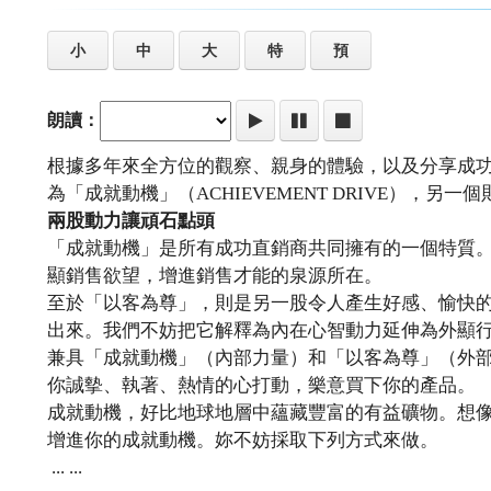
小
中
大
特
預
朗讀：
根據多年來全方位的觀察、親身的體驗，以及分享成
為「成就動機」（ACHIEVEMENT DRIVE），另一個則
兩股動力讓頑石點頭
「成就動機」是所有成功直銷商共同擁有的一個特質
顯銷售欲望，增進銷售才能的泉源所在。
至於「以客為尊」，則是另一股令人產生好感、愉快
出來。我們不妨把它解釋為內在心智動力延伸為外顯
兼具「成就動機」（內部力量）和「以客為尊」（外
你誠摰、執著、熱情的心打動，樂意買下你的產品。
成就動機，好比地球地層中蘊藏豐富的有益礦物。想
增進你的成就動機。妳不妨採取下列方式來做。
... ...