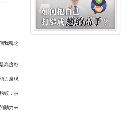
個我稱之
是高度彰
能力展現
點頭，被
的動力來