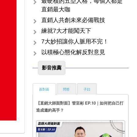
最硬核的五型人格，每個人都是
直銷最大咖
直銷人共創未來必備戰技
練就7大才能闖天下
7大妙招讓你人脈用不完！
以積極心態化解反對意見
影音推薦
面對面
問答
子曰
【直銷大師面對面】管至彬 EP.10｜如何把自己打
造成邀約高手？