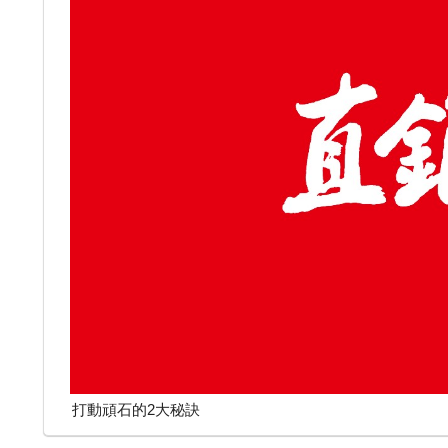
打動頑石的2大秘訣