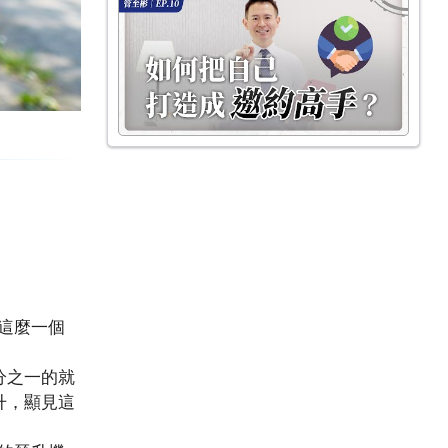
這麼一個
分之一的就
升，顯見這