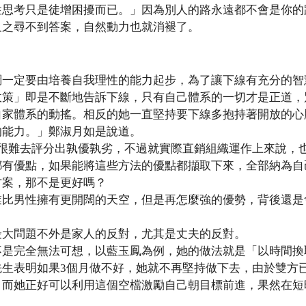
性思考只是徒增困擾而已。」因為別人的路永遠都不會是你的
久之尋不到答案，自然動力也就消褪了。
調一定要由培養自我理性的能力起步，為了讓下線有充分的智
政策」即是不斷地告訴下線，只有自己體系的一切才是正道，
自家體系的動搖。相反的她一直堅持要下線多抱持著開放的心
的能力。」鄭淑月如是說道。
很難去評分出孰優孰劣，不過就實際直銷組織運作上來說，
都有優點，如果能將這些方法的優點都擷取下來，全部納為自
方案，那不是更好嗎？
業比男性擁有更開闊的天空，但是再怎麼強的優勢，背後還是
最大問題不外是家人的反對，尤其是丈夫的反對。
不是完全無法可想，以藍玉鳳為例，她的做法就是「以時間換
生表明如果3個月做不好，她就不再堅持做下去，由於雙方
，而她正好可以利用這個空檔激勵自己朝目標前進，果然在短