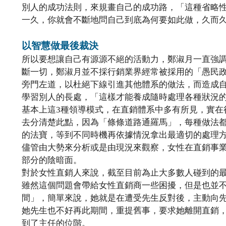
別人的成功法則，來規畫自己的成功路，「這種省略
一久，你就會不斷地問自己到底為何要如此做，久而
以智慧做最後裁決
所以要想讓自己有源源不絕的活動力，鄭淑月一直強
斷一切，鄭淑月並不採行銷業界經常被採用的「愚民
旁門左道，以杜絕下線引進其他體系的做法，而造成
學習別人的長處，「這樣才能養成隨時處理各種狀況
基本上這3種領導模式，在直銷體系中多有所見，實在
去分清楚此點，因為「條條道路通羅馬」，每種做法
的法寶，等到不同時機再依據情況拿出最適切的處理
儘管由大勢來分析或是由現況來觀察，女性在直銷事
部分的陰暗面。
對於女性直銷人來說，截至目前為止大多數人碰到的
雖然這個問題會帶給女性直銷商一些困擾，但是也並
間」，簡單來說，她就是在遭受先生反對後，主動向先
她先生也不好再此期間，重提舊事，要求她離開直銷
到了主任的位階。