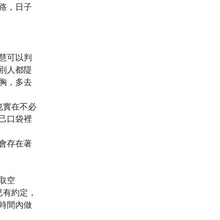
路，日子
慧可以判
別人都隄
胸，多去
也實在不必
己口袋裡
會存在著
取空
已有約定，
時間內做