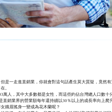
，但是一走進直銷業，你就會對這句話產生莫大質疑，竟然有
自在。
03萬人，其中大多數都是女性，而這些約佔台灣總人口數十
是直銷業界的營業額每年還持續以30％以上的成長率向上爬
群女娥眉搖身一變成為花木蘭呢？