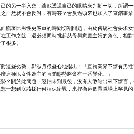
自己的另一半入會，讓他透過自己的眼睛來判斷一切，所謂一
久之自然就不會反對，有時甚至會反過頭來也加入了直銷事業
也面臨著比男性更嚴重的時間切割問題，由於傳統社會要求女
商在工作之餘，還必須同時挑起慈母與家庭主婦的角色，相對
少了很多。
面對這些劣勢，鄭淑月很憂心地指出：「直銷業界不斷有男性
那麼這種以女性為主的直銷態勢將會有一番變化。」
優勢？關於此問題，恐怕未到最後，沒有人敢站出來下斷言，
來想一想到底該採行何種保衛戰，來捍衛這個帶職場上罕見的