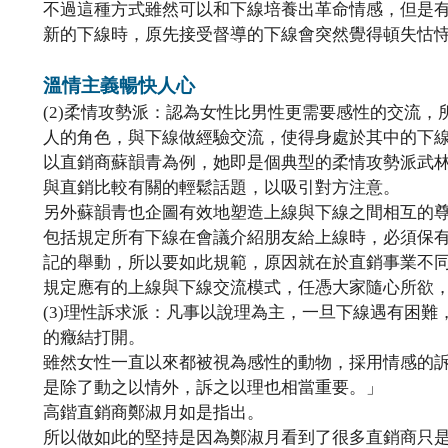
不過這種方式雖然可以和下線培養出革命情感，但是
新的下線時，原先接受督導的下線會突然覺得頓失怙
溫情主義暢快人心
(2)柔情攻勢派：認為女性比男性更需要感性的交流
人的角色，與下線做經驗交流，使得身處於其中的下
以直銷商蘇韻青為例，她即是個典型的柔情攻勢派武
與直銷比較有關的輕鬆話題，以吸引對方注意。
另外蘇韻青也企圖有效地塑造上線與下線之間相互的
包括規定所有下線在會議介紹朋友給上線時，必須保
記的舉動，所以要如此規範，原因就在於直銷事業不
規定應有的上線與下線交流模式，任憑大家隨心所欲
(3)理性訴求派：凡事以說理為主，一旦下線遇有困
的癥結打開。
雖然女性一直以來都被視為感性的動物，採用情感的
是除了動之以情外，訴之以理也相當重要。」
高鍇直銷商鄭淑月如是指出。
所以做如此的堅持是因為鄭淑月看到了很多直銷商只