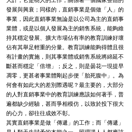
大計，它是樹人的工作，關係著一個國家整體的
發展與興衰；同樣的，直銷事業是個做「人」的
事業，因此直銷事業無論是以公司為主的直銷事
業體，或是以個人發展為主的銷售系統，能夠維
持其穩定發展、擴大市場佔有率的教育訓練好壞
佔有其舉足輕重的分量。教育訓練能夠得體且很
有計畫的實施，則其事業體或銷售系統將綿延不
斷甚而穩定「倍增」；反之，則是曇花一現提早
凋零，更甚者事業體剛起步便「胎死腹中」。為
何會有如此大的差別際遇呢？最主要的，大部分
的人對直銷事業中的教育訓練應該如何著手，普
遍都缺少經驗，甚而爭相模仿，以致於投下很大
的心力，卻往往成效不彰。
其實直銷事業是做「傳遞」的工作；而「傳遞」