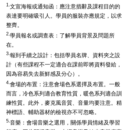
1.
文宣海報或通知函：應注意措辭及課程目的的
表達要明確吸引人。學員的服裝亦應規定，以求
整齊。
2.
學員報名或調查表：了解學員背景及問題所
在。
3.
報到手續之設計：包括學員名牌、資料夾之設
計（有些課程不一定適合在課前即將資料發給，
因為容易失去新鮮感及分心）。
4.
會場的布置：注意會場色系選擇及布置。一般
而言，冷色系列適合教育性質，暖色系列適合訓
練性質。此外，麥克風音質、音量均要注意。精
神標語、輔助器材的檢視亦不可忽略。
5.
音樂：會場音樂之選用，關係學員情緒及學習