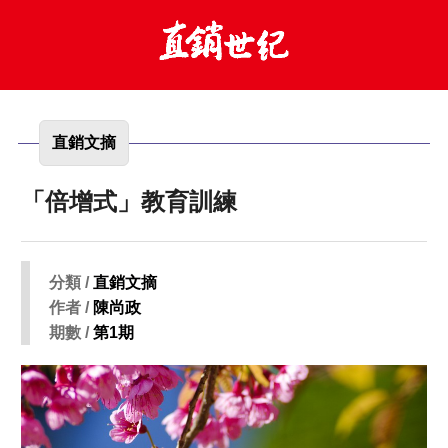
直銷文摘
「倍增式」教育訓練
分類 /
直銷文摘
作者 /
陳尚政
期數 /
第1期