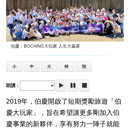
伯慶：BOCHiNG大玩家 人生大贏家
小
中
大
特
預
朗讀：
2019年，伯慶開啟了短期獎勵旅遊「伯
慶大玩家」，旨在希望讓更多剛加入伯
慶事業的新夥伴，享有努力一陣子就能