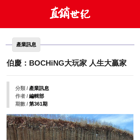
產業訊息
伯慶：BOCHiNG大玩家 人生大贏家
分類 /
產業訊息
作者 /
編輯部
期數 /
第361期