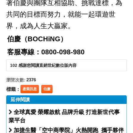
著伯慶與團隊互相協助、挑戰達標，為
共同的目標而努力，就能一起環遊世
界，成為人生大贏家。
伯慶（BOCHiNG）
客服專線：0800-098-980
102 感謝您閱讀直銷世紀數位版內容
瀏覽次數:
2376
標籤：
產業訊息
伯慶
延伸閱讀
全球真愛 榮耀啟航 品牌升級 打造新世代事
業平台
加捷生醫「空中商學院」火熱開跑 攜手夥伴