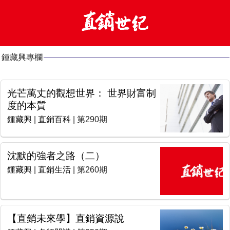
鍾藏興專欄
光芒萬丈的觀想世界： 世界財富制
度的本質
鍾藏興
|
直銷百科
| 第290期
沈默的強者之路（二）
鍾藏興
|
直銷生活
| 第260期
【直銷未來學】直銷資源說