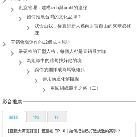
創意管理：建構ieda與profit的連線
如何推展台灣的文化品牌？
我命由我，從直銷新人邁向財富自由的50堂必修
課
直銷會場運作的12個成功原則
最硬核的五型人格，每個人都是直銷最大咖
為組織中的蘿蔔找好他的坑
讓你的團隊成為螞蟻雄兵
善用溝通化解阻礙
重回組織競爭之路（二）
影音推薦
面對面
問答
子曰
【直銷大師面對面】管至彬 EP.10｜如何把自己打造成邀約高手？