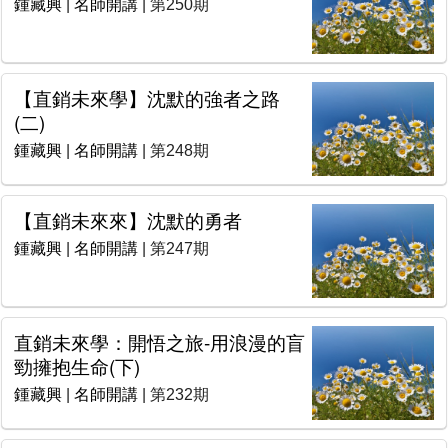
鍾藏興
|
名師開講
| 第250期
【直銷未來學】沈默的強者之路
(二)
鍾藏興
|
名師開講
| 第248期
【直銷未來來】沈默的勇者
鍾藏興
|
名師開講
| 第247期
直銷未來學：開悟之旅-用浪漫的盲
勁擁抱生命(下)
鍾藏興
|
名師開講
| 第232期