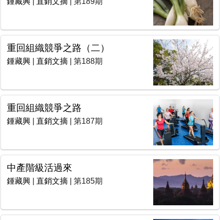
鍾藏興
|
直銷文摘
| 第189期
重回組織競爭之路（二）
鍾藏興
|
直銷文摘
| 第188期
重回組織競爭之路
鍾藏興
|
直銷文摘
| 第187期
中產階級活過來
鍾藏興
|
直銷文摘
| 第185期