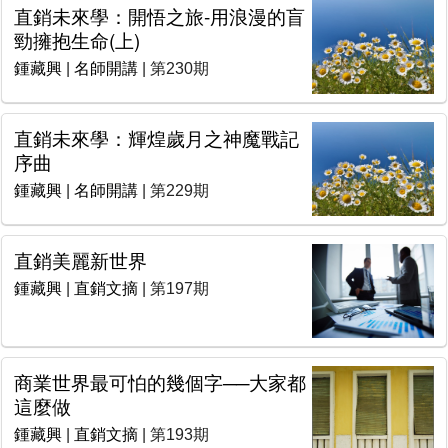
直銷未來學：開悟之旅-用浪漫的盲
勁擁抱生命(上)
鍾藏興
|
名師開講
| 第230期
直銷未來學：輝煌歲月之神魔戰記
序曲
鍾藏興
|
名師開講
| 第229期
直銷美麗新世界
鍾藏興
|
直銷文摘
| 第197期
商業世界最可怕的幾個字──大家都
這麼做
鍾藏興
|
直銷文摘
| 第193期