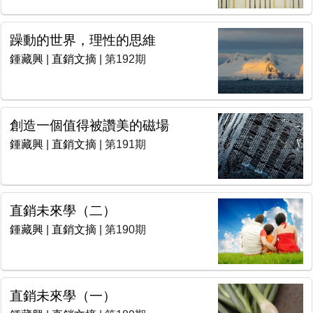
躁動的世界，理性的思維
鍾藏興
|
直銷文摘
| 第192期
創造一個值得被讚美的磁場
鍾藏興
|
直銷文摘
| 第191期
直銷未來學（二）
鍾藏興
|
直銷文摘
| 第190期
直銷未來學（一）