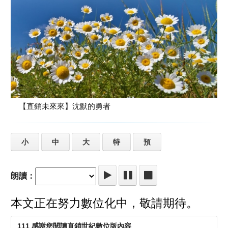
【直銷未來來】沈默的勇者
小
中
大
特
預
朗讀：
本文正在努力數位化中，敬請期待。
111 感謝您閱讀直銷世紀數位版內容