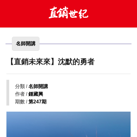
名師開講
【直銷未來來】沈默的勇者
分類 /
名師開講
作者 /
鍾藏興
期數 /
第247期