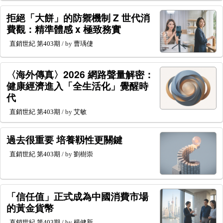
拒絕「大餅」的防禦機制 Z 世代消
費觀：精準體感 x 極致務實
直銷世紀
第403期
/ by
曹瑀倢
〈海外傳真〉2026 網路聲量解密：
健康經濟進入「全生活化」覺醒時
代
直銷世紀
第403期
/ by
艾敏
過去很重要 培養靱性更關鍵
直銷世紀
第403期
/ by
劉樹崇
「信任值」正式成為中國消費市場
的黃金貨幣
直銷世紀
第403期
/ by
楊健新