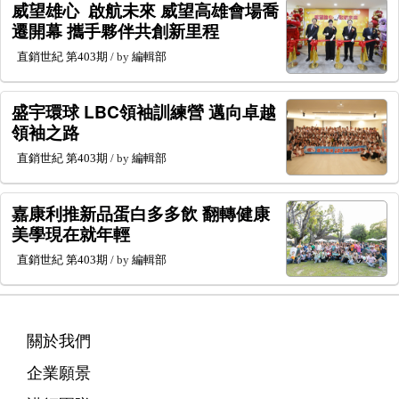
威望雄心 啟航未來 威望高雄會場喬
遷開幕 攜手夥伴共創新里程
直銷世紀
第403期
/ by
編輯部
盛宇環球 LBC領袖訓練營 邁向卓越
領袖之路
直銷世紀
第403期
/ by
編輯部
嘉康利推新品蛋白多多飲 翻轉健康
美學現在就年輕
直銷世紀
第403期
/ by
編輯部
關於我們
企業願景