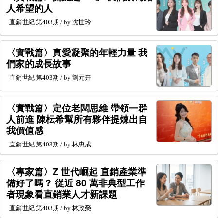
人希望的人
直銷世紀
第403期
/ by
沈世玲
〈實戰篇〉真愛凝聚的年輕力量 我
們家的成長故事
直銷世紀
第403期
/ by
劉元卉
〈實戰篇〉定位老闆思維 帶領一群
人前進 陳枟希幫所有夥伴提煉出自
我價值感
直銷世紀
第403期
/ by
林忠成
〈專家篇〉Z 世代崛起 直銷產業準
備好了嗎？ 從近 80 萬非典型工作
者現象看直銷業人才新課題
直銷世紀
第403期
/ by
林政榮