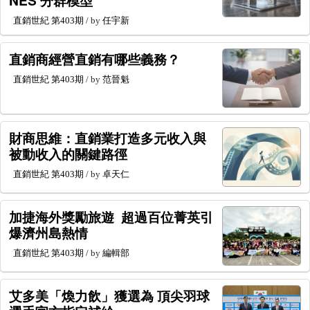
直銷世紀
第403期
/ by
任宇新
直銷商經營直銷有哪些義務？
直銷世紀
第403期
/ by
范晉魁
財商思維：直銷業打造多元收入與
被動收入的關鍵路徑
直銷世紀
第403期
/ by
卓天仁
加捷海外獎勵旅遊 超過百位菁英引
爆濟州島熱情
直銷世紀
第403期
/ by
編輯部
艾多美「煥力飲」獲選為 頂尖羽球