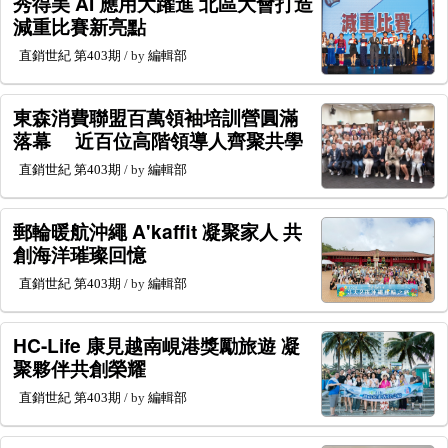
秀得美 AI 應用大躍進 北區大會打造
減重比賽新亮點
直銷世紀
第403期
/ by
編輯部
東森消費聯盟百萬領袖培訓營圓滿
落幕 近百位高階領導人齊聚共學
直銷世紀
第403期
/ by
編輯部
郵輪暖航沖繩 A'kaffit 凝聚家人 共
創海洋璀璨回憶
直銷世紀
第403期
/ by
編輯部
HC-Life 康見越南峴港獎勵旅遊 凝
聚夥伴共創榮耀
直銷世紀
第403期
/ by
編輯部