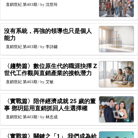
直銷世紀
第403期
/ by
沈世玲
沒有系統，再強的領導也只是個人
能力
直銷世紀
第403期
/ by
李詩鏞
〈趨勢篇〉數位原生代的職涯抉擇 Z
世代工作觀與直銷產業的接軌潛力
直銷世紀
第403期
/ by
艾敏
〈實戰篇〉陪伴經濟成就 25 歲的董
事 鄧玥茹用直銷抓回人生選擇權
直銷世紀
第403期
/ by
林忠成
〈實戰篇〉關鍵之「1」 我們成為給