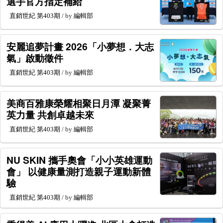
選手官方指定補給
直銷世紀
第403期
/ by
編輯部
安麗追夢計畫 2026「小夢想．大志
氣」啟動徵件
直銷世紀
第403期
/ by
編輯部
美商百雅康榮耀相聚日月潭 凝聚菁
英力量 共創卓越未來
直銷世紀
第403期
/ by
編輯部
NU SKIN 攜手奧會「小小英雄運動
會」 以健康量測打造親子運動新體
驗
直銷世紀
第403期
/ by
編輯部