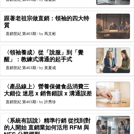
跟著老祖宗做直銷：領袖的四大特
質
直銷世紀
第403期
/ by
馬文彬
〈領袖養成〉從「說服」到「覺
醒」：教練式溝通的起手式
直銷世紀
第403期
/ by
黃夏成
〈產品線上〉營養保健食品消費三
大錯位 迷思 x 銷售錯誤 x 溝通誤差
直銷世紀
第403期
/ by
許秀珍
〈系統有話說〉精準行銷 從找到對
的人開始 直銷業如何活用 RFM 與
NES 分群模型