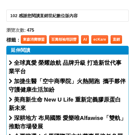
102 感謝您閱讀直銷世紀數位版內容
瀏覽次數:
475
標籤：
東森消費聯盟
百萬領袖培訓營
AI
ecKare
直銷
延伸閱讀
全球真愛 榮耀啟航 品牌升級 打造新世代事
業平台
加捷生醫「空中商學院」火熱開跑 攜手夥伴
守護健康生活加紛
美商新生命 New U Life 重新定義膠原蛋白
新未來
深耕地方 布局國際 愛樂唯Alfawise「雙軌」
推動市場發展