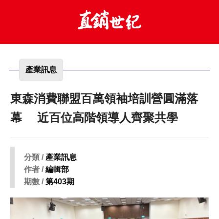
產業訊息
東森消費聯盟百萬領袖培訓營圓滿落
幕 近百位高階領導人齊聚共學
分類 /
產業訊息
作者 /
編輯部
期數 /
第403期