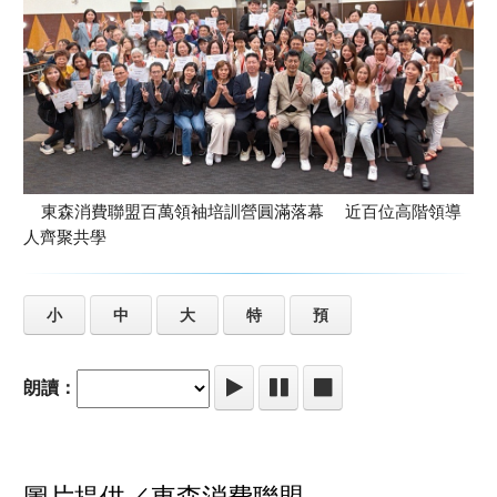
東森消費聯盟百萬領袖培訓營圓滿落幕 近百位高階領導
人齊聚共學
小
中
大
特
預
朗讀：
圖片提供／
東森消費聯盟