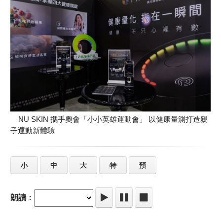
NU SKIN 攜手奧會「小小英雄運動會」 以健康量測打造親
子運動新體驗
小
中
大
特
預
朗讀：