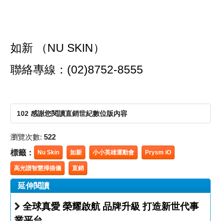
如新 （NU SKIN）
聯絡專線：(02)8752-8555
102 感謝您閱讀直銷世紀數位版內容
瀏覽次數:
522
標籤：
Nu Skin
如新
小小英雄運動會
Prysm iO
高光譜智慧掃描儀
直銷
延伸閱讀
全球真愛 榮耀啟航 品牌升級 打造新世代事
業平台