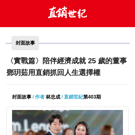
封面故事
〈實戰篇〉陪伴經濟成就 25 歲的董事
鄧玥茹用直銷抓回人生選擇權
封面故事
/ 作者
林忠成
/ 直銷世紀
第403期