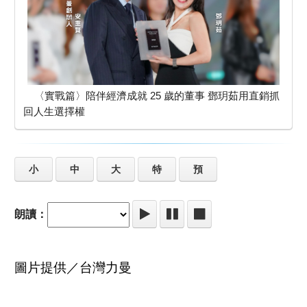
〈實戰篇〉陪伴經濟成就 25 歲的董事 鄧玥茹用直銷抓
回人生選擇權
小
中
大
特
預
朗讀：
圖片提供／台灣力曼