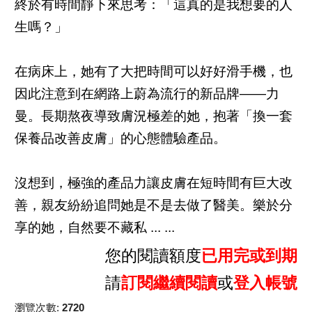
終於有時間靜下來思考：「這真的是我想要的人
生嗎？」
在病床上，她有了大把時間可以好好滑手機，也
因此注意到在網路上蔚為流行的新品牌——力
曼。長期熬夜導致膚況極差的她，抱著「換一套
保養品改善皮膚」的心態體驗產品。
沒想到，極強的產品力讓皮膚在短時間有巨大改
善，親友紛紛追問她是不是去做了醫美。樂於分
享的她，自然要不藏私 ... ...
您的閱讀額度
已用完或到期
請
訂閱繼續閱讀
或
登入帳號
瀏覽次數:
2720