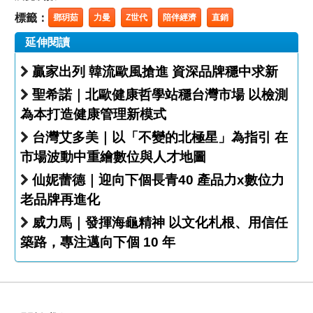
標籤：
鄧玥茹
力曼
Z世代
陪伴經濟
直銷
延伸閱讀
贏家出列 韓流歐風搶進 資深品牌穩中求新
聖希諾｜北歐健康哲學站穩台灣市場 以檢測
為本打造健康管理新模式
台灣艾多美｜以「不變的北極星」為指引 在
市場波動中重繪數位與人才地圖
仙妮蕾德｜迎向下個長青40 產品力x數位力
老品牌再進化
威力馬｜發揮海龜精神 以文化札根、用信任
築路，專注邁向下個 10 年