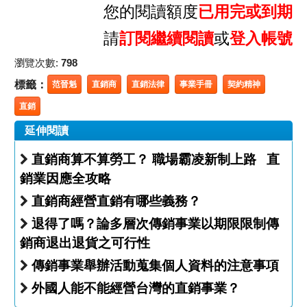
您的閱讀額度
已用完或到期
請
訂閱繼續閱讀
或
登入帳號
瀏覽次數:
798
標籤：
范晉魁
直銷商
直銷法律
事業手冊
契約精神
直銷
延伸閱讀
直銷商算不算勞工？ 職場霸凌新制上路 直
銷業因應全攻略
直銷商經營直銷有哪些義務？
退得了嗎？論多層次傳銷事業以期限限制傳
銷商退出退貨之可行性
傳銷事業舉辦活動蒐集個人資料的注意事項
外國人能不能經營台灣的直銷事業？