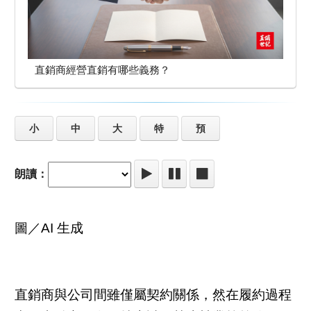
直銷商經營直銷有哪些義務？
小
中
大
特
預
朗讀：
圖／AI 生成
直銷商與公司間雖僅屬契約關係，然在履約過程