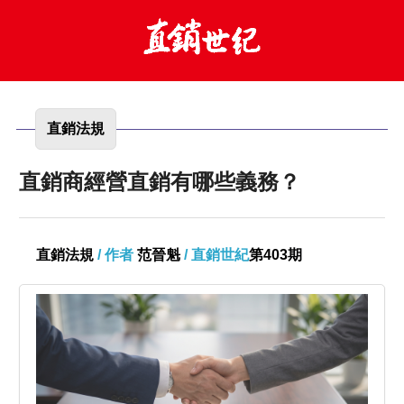
直銷法規
直銷商經營直銷有哪些義務？
直銷法規
/ 作者
范晉魁
/ 直銷世紀
第403期