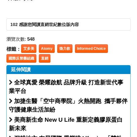
102 感謝您閱讀直銷世紀數位版內容
瀏覽次數:
548
標籤：
艾多美
Atomy
煥力飲
Informed Choice
國際反禁藥組織
直銷
延伸閱讀
全球真愛 榮耀啟航 品牌升級 打造新世代事
業平台
加捷生醫「空中商學院」火熱開跑 攜手夥伴
守護健康生活加紛
美商新生命 New U Life 重新定義膠原蛋白
新未來