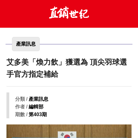
產業訊息
艾多美「煥力飲」獲選為 頂尖羽球選
手官方指定補給
分類 /
產業訊息
作者 /
編輯部
期數 /
第403期