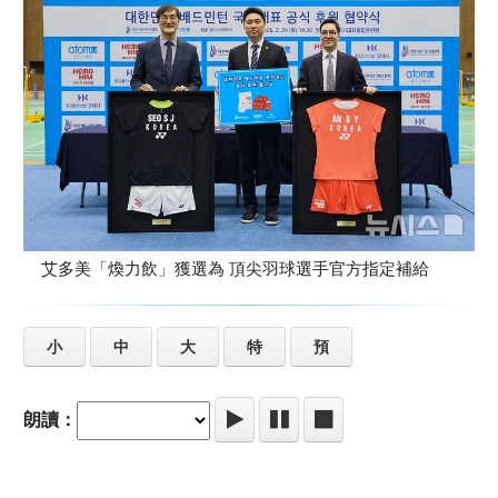
艾多美「煥力飲」獲選為 頂尖羽球選手官方指定補給
小
中
大
特
預
朗讀：