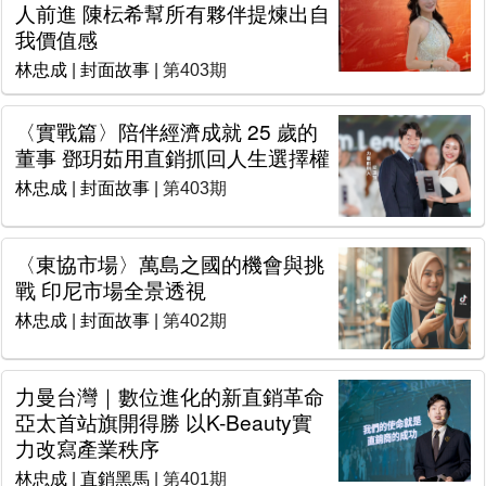
人前進 陳枟希幫所有夥伴提煉出自
我價值感
林忠成
|
封面故事
| 第403期
〈實戰篇〉陪伴經濟成就 25 歲的
董事 鄧玥茹用直銷抓回人生選擇權
林忠成
|
封面故事
| 第403期
〈東協市場〉萬島之國的機會與挑
戰 印尼市場全景透視
林忠成
|
封面故事
| 第402期
力曼台灣｜數位進化的新直銷革命
亞太首站旗開得勝 以K-Beauty實
力改寫產業秩序
林忠成
|
直銷黑馬
| 第401期