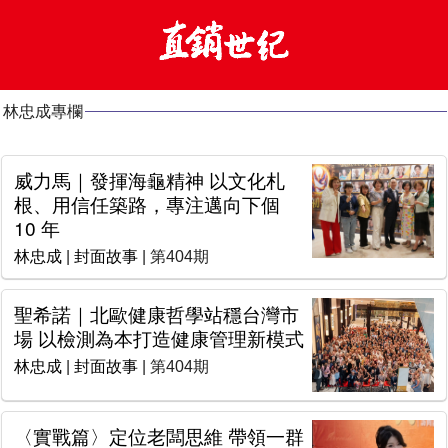
林忠成專欄
威力馬｜發揮海龜精神 以文化札
根、用信任築路，專注邁向下個
10 年
林忠成
|
封面故事
| 第404期
聖希諾｜北歐健康哲學站穩台灣市
場 以檢測為本打造健康管理新模式
林忠成
|
封面故事
| 第404期
〈實戰篇〉定位老闆思維 帶領一群