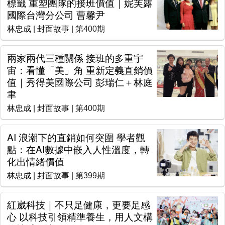
標籤 重塑團隊的接班價值｜妮芙露
國際台灣分公司 曹馨尹
林忠成
|
封面故事
| 第400期
兩家兩代三種關係 接班的多重宇
宙：看懂「美」角 重新定義直銷價
值｜秀得美國際公司 彭瑞仁＋林庭
聿
林忠成
|
封面故事
| 第400期
AI 浪潮下的直銷如何突圍 學者觀
點：在AI數據中嵌入人性溫度，轉
化出情緒價值
林忠成
|
封面故事
| 第399期
紅崴科技｜不只足健康，更要足感
心 以科技引領精準養生，用人文構