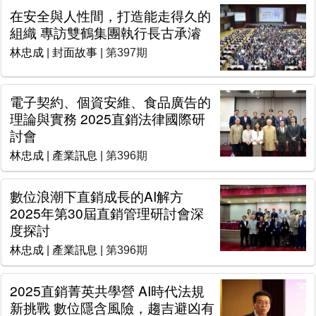
在安全與人性間，打造能走得久的
組織 專訪雙鶴集團執行長古承濬
林忠成
|
封面故事
| 第397期
電子契約、個資安維、食品廣告的
理論與實務 2025直銷法律國際研
討會
林忠成
|
產業訊息
| 第396期
數位浪潮下直銷成長的AI解方
2025年第30屆直銷管理研討會深
度探討
林忠成
|
產業訊息
| 第396期
2025直銷菁英共學營 AI時代法規
新挑戰 數位隱含風險，趨吉避凶有