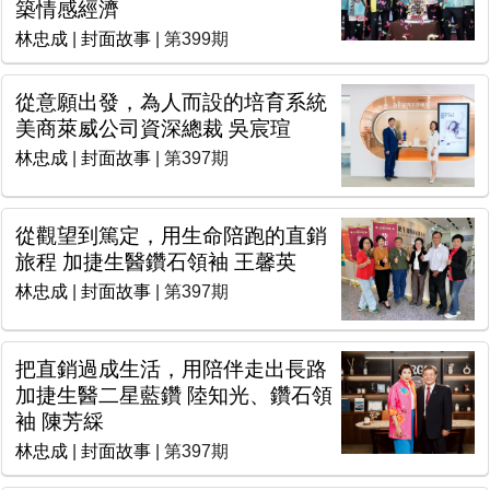
築情感經濟
林忠成
|
封面故事
| 第399期
從意願出發，為人而設的培育系統
美商萊威公司資深總裁 吳宸瑄
林忠成
|
封面故事
| 第397期
從觀望到篤定，用生命陪跑的直銷
旅程 加捷生醫鑽石領袖 王馨英
林忠成
|
封面故事
| 第397期
把直銷過成生活，用陪伴走出長路
加捷生醫二星藍鑽 陸知光、鑽石領
袖 陳芳綵
林忠成
|
封面故事
| 第397期