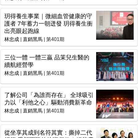
玥得養生事業｜微細血管健康的守
護者 7年蓄力一朝迸發 玥得養生衝
出亮眼起跑線
林忠成
|
直銷黑馬
| 第401期
三位一體 一體三贏 品茉兒生醫的
續航經營學
林忠成
|
直銷黑馬
| 第401期
了解公司「為誰而存在」 全球吸引
力以「利他之心」驅動消費新革命
林忠成
|
直銷黑馬
| 第401期
從坐享其成到名符其實：撕掉二代