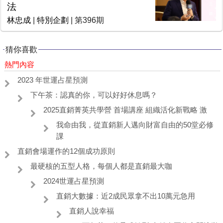
法
林忠成
|
特別企劃
| 第396期
猜你喜歡
熱門內容
2023 年世運占星預測
下午茶：認真的你，可以好好休息嗎？
2025直銷菁英共學營 首場講座 組織活化新戰略 激
我命由我，從直銷新人邁向財富自由的50堂必修
課
直銷會場運作的12個成功原則
最硬核的五型人格，每個人都是直銷最大咖
2024世運占星預測
直銷大數據：近2成民眾拿不出10萬元急用
直銷人說幸福