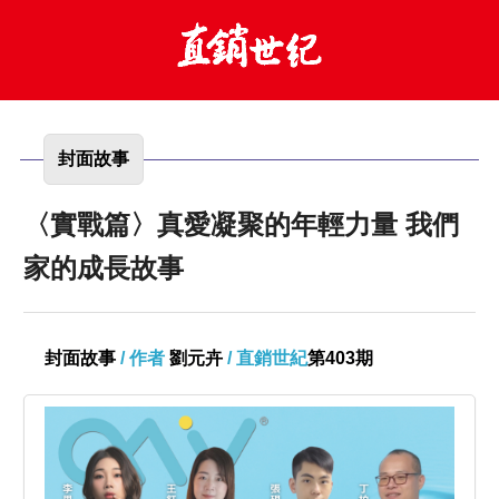
封面故事
〈實戰篇〉真愛凝聚的年輕力量 我們
家的成長故事
封面故事
/ 作者
劉元卉
/ 直銷世紀
第403期