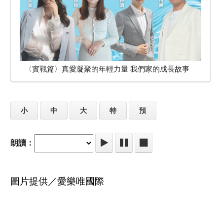
〈實戰篇〉真愛凝聚的年輕力量 我們家的成長故事
小
中
大
特
預
朗讀：
圖片提供／愛樂唯國際