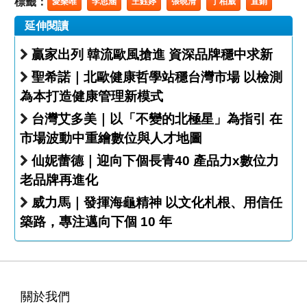
標籤：
愛樂唯
李思涵
王鈺婷
張硯清
丁柏崴
直銷
延伸閱讀
贏家出列 韓流歐風搶進 資深品牌穩中求新
聖希諾｜北歐健康哲學站穩台灣市場 以檢測
為本打造健康管理新模式
台灣艾多美｜以「不變的北極星」為指引 在
市場波動中重繪數位與人才地圖
仙妮蕾德｜迎向下個長青40 產品力x數位力
老品牌再進化
威力馬｜發揮海龜精神 以文化札根、用信任
築路，專注邁向下個 10 年
關於我們