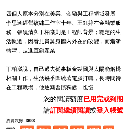
四個人原本分別在美業、金融與工程領域發展。
李思涵經營紋繡工作室十年、王鈺婷在金融業服
務、張硯清與丁柏崴則是工程師背景；穩定的生
活軌道，因看見舅舅身體內外在的改變，而漸漸
轉彎，走進直銷產業。
丁柏崴說，自己過去從事板金製圖與太陽能鋼構
相關工作，生活幾乎圍繞著電腦打轉，長時間待
在工程職場，他逐漸習慣獨處，也慢 ... ...
您的閱讀額度
已用完或到期
請
訂閱繼續閱讀
或
登入帳號
瀏覽次數:
3683