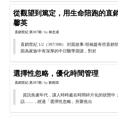
從觀望到篤定，用生命陪跑的直銷
馨英
直銷世紀
第397期
/ by
林忠成
直銷世紀 1/2（397/398） 封面故事-領袖篇
因為家族中有深厚的中日醫學淵源，對於
選擇性忽略，優化時間管理
直銷世紀
第397期
/ by
劉樹崇
資訊焦慮年代，讓人時時處在時間碎片化的狀態中
話……，經過「選擇性忽略」所聚焦出