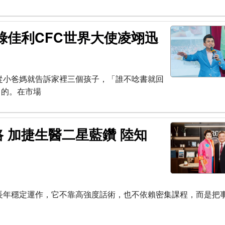
綠佳利CFC世界大使凌翊迅
從小爸媽就告訴家裡三個孩子，「誰不唸書就回
」的。在市場
 加捷生醫二星藍鑽 陸知
長年穩定運作，它不靠高強度話術，也不依賴密集課程，而是把