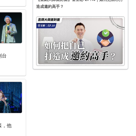
造成邀約高手？
到台
樣，他