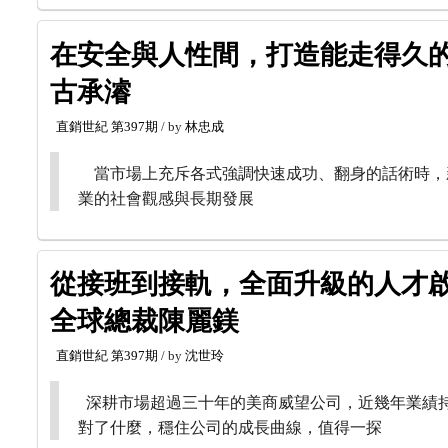
在安全與人性間，打造能走得久的
古承濬
直銷世紀
第397期
/ by
林忠成
當市場上充斥各式強調快速成功、翻身的話術時，
業的社會觀感與長期發展
從接班到接軌，全面升級的人才啟
全球總裁陳麗鎂
直銷世紀
第397期
/ by
沈世玲
深耕市場超過三十年的美商威望公司，近幾年業績
對了什麼，穩住公司的成長曲線，值得一探