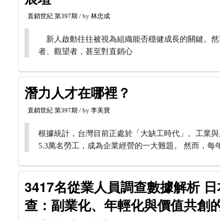
直銷世紀
第397期
/ by
林忠成
新人啟動往往被視為組織能否穩健成長的關鍵。然
者、觀望者，甚至對直銷心
潛力人才在哪裡？
直銷世紀
第397期
/ by
李美寶
根據統計，台灣目前正處於「大缺工時代」。工業與服
5.3萬名勞工，成為企業經營的一大難題。 然而，每
3417名從業人員調查數據解析 日本
查：副業化、年輕化與價值共創