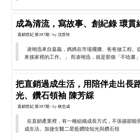
成為清流，寫故事、創紀錄 環貫
直銷世紀
第397期
/ by
沈世玲
凌翊迅來自嘉義，媽媽在市場擺攤、爸爸做工程。
來接家裡的工作。」 而凌翊迅，就是那個「不唸書
把直銷過成生活，用陪伴走出長路
光、鑽石領袖 陳芳綵
直銷世紀
第397期
/ by
林忠成
在直銷產業裡，有一種組織成長方式，不張揚卻能
成生活。加捷生醫二星藍鑽陸知光與鑽石領