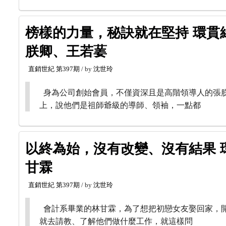
榜樣的力量，秘訣就在堅持 環貫
朕卿、王若葁
直銷世紀
第397期
/ by
沈世玲
身為公司創始會員，不僅資深且是高階領導人的張
上，說他們是祖師爺級的導師、領袖，一點都
以終為始，沒有改變、沒有結果 
甘霖
直銷世紀
第397期
/ by
沈世玲
會計系畢業的林甘霖，為了想把初戀女友娶回家，
就去請教、了解他們做什麼工作，就這樣問