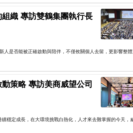
組織 專訪雙鶴集團執行長
新人是否能被正確啟動與陪伴，不僅攸關個人去留，更影響整體
動策略 專訪美商威望公司
持續穩定成長，在大環境挑戰白熱化，人才來去難掌握的今天，