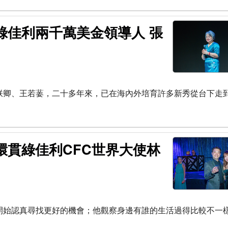
綠佳利兩千萬美金領導人 張
朕卿、王若葁，二十多年來，已在海內外培育許多新秀從台下走
環貫綠佳利CFC世界大使林
開始認真尋找更好的機會；他觀察身邊有誰的生活過得比較不一