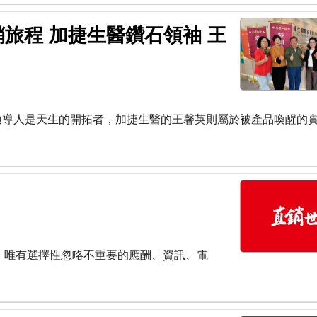
旅程 加捷生醫鑽石領袖 王
有些直銷領導人是天生的開拓者，加捷生醫的王馨英則屬於被產品喚醒的
；唯有選擇性忽略不重要的應酬、資訊、電