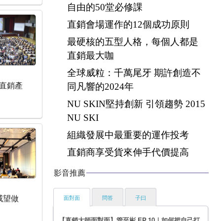
自由的50堂必修課
直銷會場運作的12個成功原則
最硬核的五型人格，每個人都是
直銷最大咖
全球威粒：千萬尾牙 期許創造不
直銷產
同凡響的2024年
NU SKIN堅持創新 引領趨勢 2015
NU SKI
組織發展中最重要的運作投考
直銷商享受貨來伸手代價提高
影音推薦
面對面
問答
子曰
威望做
【直銷大師面對面】管至彬 EP.10｜如何把自己打