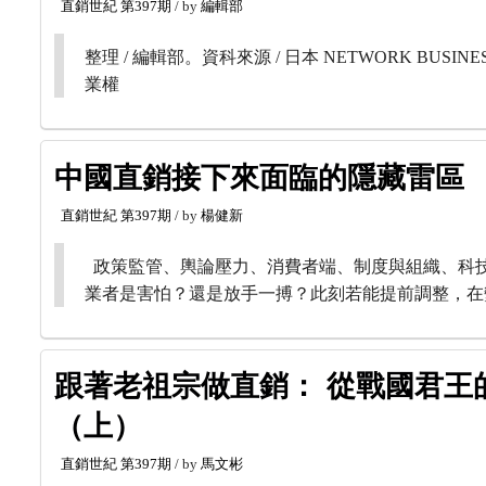
直銷世紀
第397期
/ by
編輯部
整理 / 編輯部。資科來源 / 日本 NETWORK BU
業權
中國直銷接下來面臨的隱藏雷區
直銷世紀
第397期
/ by
楊健新
政策監管、輿論壓力、消費者端、制度與組織、科
業者是害怕？還是放手一搏？此刻若能提前調整，在
跟著老祖宗做直銷： 從戰國君王
（上）
直銷世紀
第397期
/ by
馬文彬