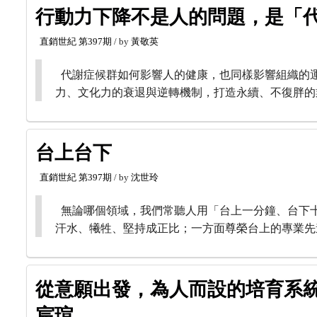
行動力下降不是人的問題，是「代
直銷世紀
第397期
/ by
黃敬英
代謝症候群如何影響人的健康，也同樣影響組織的
力、文化力的衰退與逆轉機制，打造永續、不復胖的
台上台下
直銷世紀
第397期
/ by
沈世玲
無論哪個領域，我們常聽人用「台上一分鐘、台下
汗水、犧牲、堅持成正比；一方面尊榮台上的專業先
從意願出發，為人而設的培育系統
宸瑄