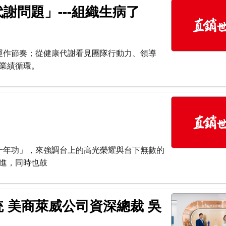
謝問題」---組織生病了
運作節奏；從健康代謝看見團隊行動力、領導
業績循環。
十年功」，來強調台上的高光榮耀與台下無數的
進，同時也鼓
 美商萊威公司資深總裁 吳