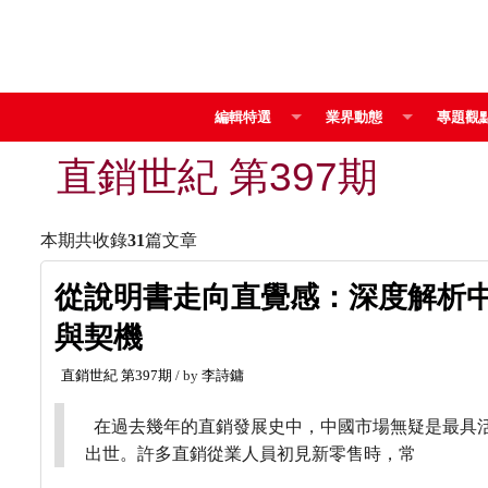
編輯特選
業界動態
專題觀
直銷世紀 第397期
本期共收錄
31
篇文章
從說明書走向直覺感：深度解析
與契機
直銷世紀
第397期
/ by
李詩鏞
在過去幾年的直銷發展史中，中國市場無疑是最具
出世。許多直銷從業人員初見新零售時，常