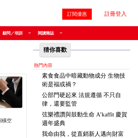
註冊登入
訂閱優惠
顧問／培訓
閱讀雜誌
猜你喜歡
熱門內容
素食食品中暗藏動物成分 生物技
術是福或禍？
公部門硬起來 法規遵循 不只自
律，還要監管
弦樂禮讚與鼓動生命 A’kaffit 慶賀
詞橫空
週年盛典
我命由我，從直銷新人邁向財富