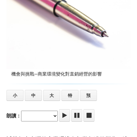
機會與挑戰─商業環境變化對直銷經營的影響
小
中
大
特
預
朗讀：