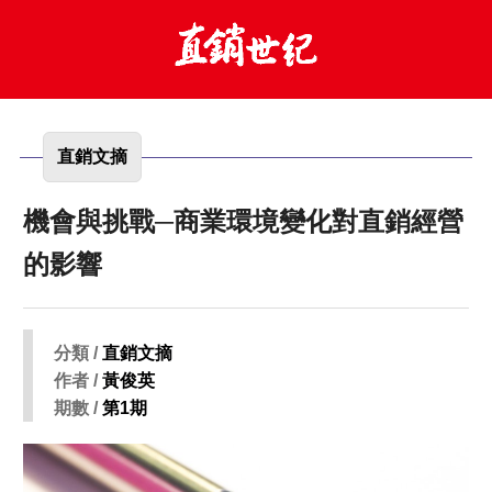
直銷文摘
機會與挑戰─商業環境變化對直銷經營
的影響
分類 /
直銷文摘
作者 /
黃俊英
期數 /
第1期