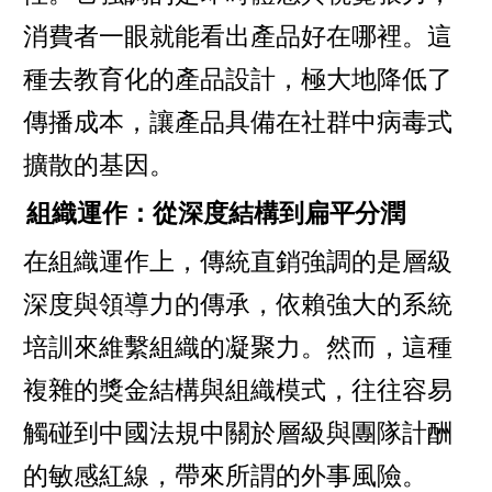
消費者一眼就能看出產品好在哪裡。這
種去教育化的產品設計，極大地降低了
傳播成本，讓產品具備在社群中病毒式
擴散的基因。
組織運作：從深度結構到扁平分潤
在組織運作上，傳統直銷強調的是層級
深度與領導力的傳承，依賴強大的系統
培訓來維繫組織的凝聚力。然而，這種
複雜的獎金結構與組織模式，往往容易
觸碰到中國法規中關於層級與團隊計酬
的敏感紅線，帶來所謂的外事風險。