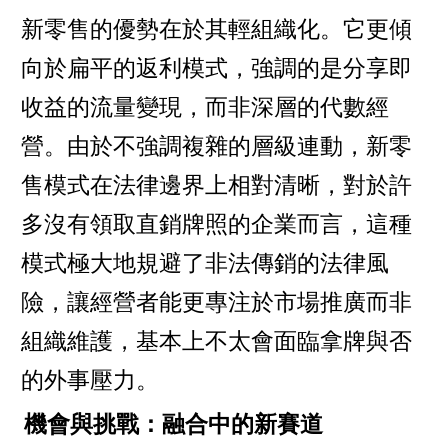
新零售的優勢在於其輕組織化。它更傾
向於扁平的返利模式，強調的是分享即
收益的流量變現，而非深層的代數經
營。由於不強調複雜的層級連動，新零
售模式在法律邊界上相對清晰，對於許
多沒有領取直銷牌照的企業而言，這種
模式極大地規避了非法傳銷的法律風
險，讓經營者能更專注於市場推廣而非
組織維護，基本上不太會面臨拿牌與否
的外事壓力。
機會與挑戰：融合中的新賽道