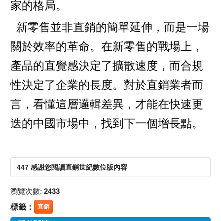
家的格局。
新零售並非直銷的簡單延伸，而是一場
關於效率的革命。在新零售的戰場上，
產品的直覺感決定了擴散速度，而合規
性決定了企業的長度。對於直銷業者而
言，看懂這層邏輯差異，才能在快速更
迭的中國市場中，找到下一個增長點。
447 感謝您閱讀直銷世紀數位版內容
瀏覽次數:
2433
標籤：
直銷