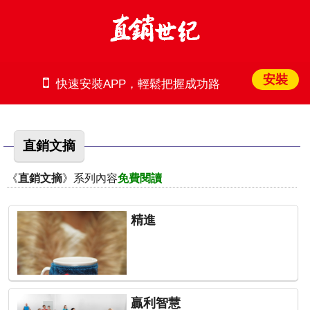
安裝
快速安裝APP，輕鬆把握成功路
直銷文摘
《
直銷文摘
》系列內容
免費閱讀
精進
贏利智慧