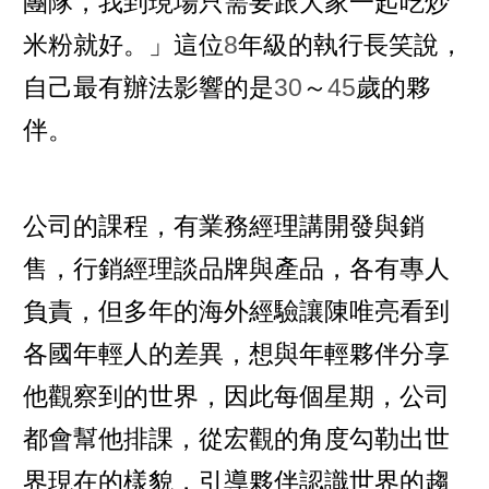
團隊，我到現場只需要跟大家一起吃炒
米粉就好。」這位
8
年級的執行長笑說，
自己最有辦法影響的是
30
～
45
歲的夥
伴。
公司的課程，有業務經理講開發與銷
售，行銷經理談品牌與產品，各有專人
負責，但多年的海外經驗讓陳唯亮看到
各國年輕人的差異，想與年輕夥伴分享
他觀察到的世界，因此每個星期，公司
都會幫他排課，從宏觀的角度勾勒出世
界現在的樣貌，引導夥伴認識世界的趨