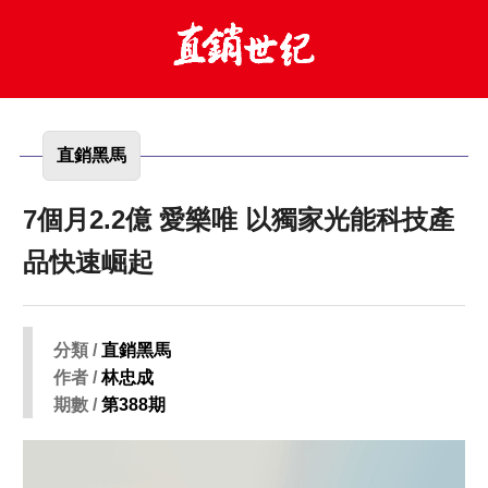
直銷黑馬
7個月2.2億 愛樂唯 以獨家光能科技產
品快速崛起
分類 /
直銷黑馬
作者 /
林忠成
期數 /
第388期