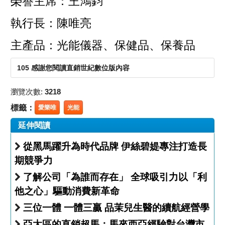
榮譽主席：王鴻鈞
執行長：陳唯亮
主產品：光能儀器、保健品、保養品
105 感謝您閱讀直銷世紀數位版內容
瀏覽次數:
3218
標籤：
愛樂唯
光能
延伸閱讀
從黑馬躍升為時代品牌 伊絲碧媞專注打造長
期競爭力
了解公司「為誰而存在」 全球吸引力以「利
他之心」驅動消費新革命
三位一體 一體三贏 品茉兒生醫的續航經營學
亞太區的直銷超馬：馬來西亞經驗對台灣市