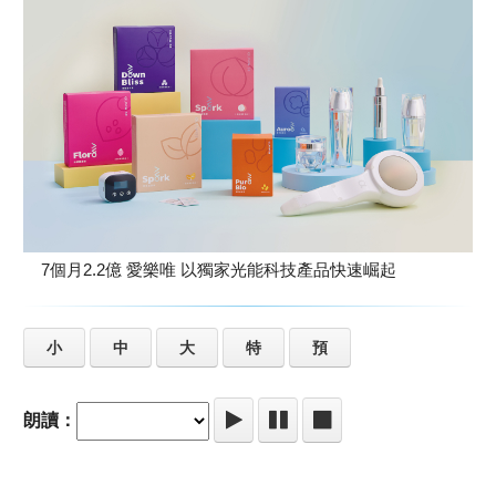
7個月2.2億 愛樂唯 以獨家光能科技產品快速崛起
小
中
大
特
預
朗讀：