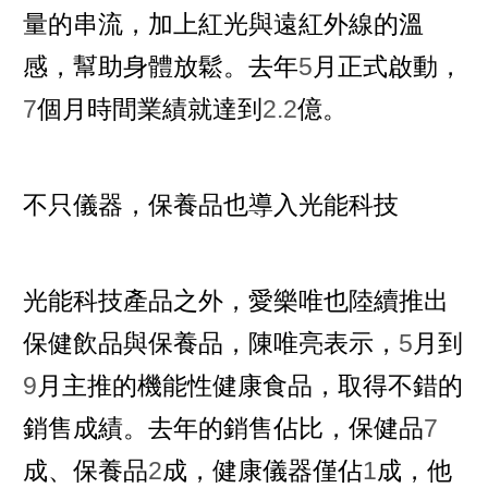
量的串流，加上紅光與遠紅外線的溫
感，幫助身體放鬆。去年
5
月正式啟動，
7
個月時間業績就達到
2.2
億。
不只儀器，保養品也導入光能科技
光能科技產品之外，愛樂唯也陸續推出
保健飲品與保養品，陳唯亮表示，
5
月到
9
月主推的機能性健康食品，取得不錯的
銷售成績。去年的銷售佔比，保健品
7
成、保養品
2
成，健康儀器僅佔
1
成，他