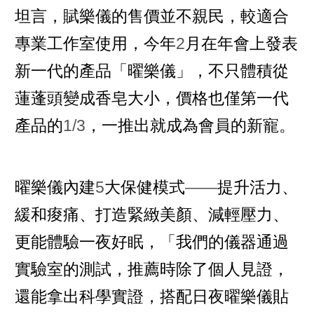
坦言，賦樂儀的售價並不親民，較適合
專業工作室使用，今年
2
月在年會上發表
新一代的產品「曜樂儀」，不只體積從
蓮蓬頭變成香皂大小，價格也僅第一代
產品的
1/3
，一推出就成為會員的新寵。
曜樂儀內建
5
大保健模式
——
提升活力、
緩和痠痛、打造緊緻美顏、減輕壓力、
更能體驗一夜好眠，「我們的儀器通過
實驗室的測試，推薦時除了個人見證，
還能拿出科學實證，搭配日夜曜樂儀貼