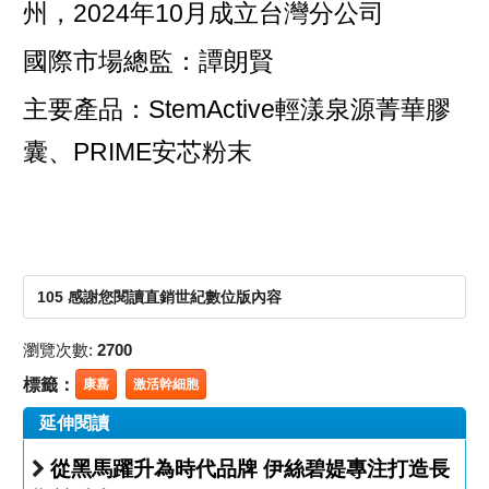
州，2024年10月成立台灣分公司
國際市場總監：譚朗賢
主要產品：StemActive輕漾泉源菁華膠
囊、PRIME安芯粉末
105 感謝您閱讀直銷世紀數位版內容
瀏覽次數:
2700
標籤：
康嘉
激活幹細胞
延伸閱讀
從黑馬躍升為時代品牌 伊絲碧媞專注打造長