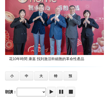
花10年時間 康嘉 找到激活幹細胞的革命性產品
小
中
大
特
預
朗讀：