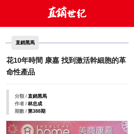
直銷黑馬
花10年時間 康嘉 找到激活幹細胞的革
命性產品
分類 /
直銷黑馬
作者 /
林忠成
期數 /
第388期