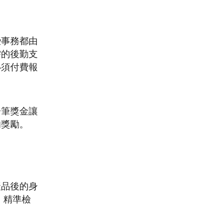
些事務都由
需的後勤支
必須付費報
一筆獎金讓
的獎勵。
產品後的身
件，精準檢