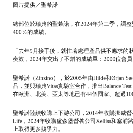
圖片提供／聖希諾
總部位於瑞典的聖希諾，在2024年第二季，調
400％的成績。
「去年9月接手後，就忙著處理產品供不應求的
奏效，2024年交出了不錯的成績單：2000位會員
聖希諾（Zinzino），於2005年由Hilde和Ør
品，並與瑞典Vitas實驗室合作，推出Balanc
在歐洲、北美、亞太等地已有44個國家、超過100
聖希諾陸續收購上下游公司，2014年收購挪威營養補
Life，2024年收購盧森堡營養公司Xelliss和
上取得更多競爭力。