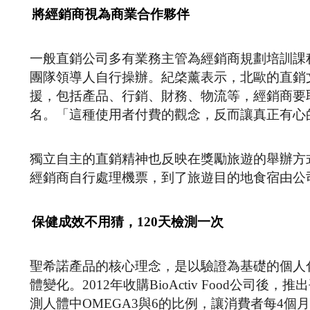
將經銷商視為商業合作夥伴
一般直銷公司多有業務主管為經銷商規劃培訓課
團隊領導人自行操辦。紀棨薰表示，北歐的直銷
援，包括產品、行銷、財務、物流等，經銷商要
名。「這種使用者付費的觀念，反而讓真正有心
獨立自主的直銷精神也反映在獎勵旅遊的舉辦方
經銷商自行處理機票，到了旅遊目的地食宿由公
保健成效不用猜，120天檢測一次
聖希諾產品的核心理念，是以驗證為基礎的個人
體變化。2012年收購BioActiv Food公司後，
測人體中OMEGA3與6的比例，讓消費者每4