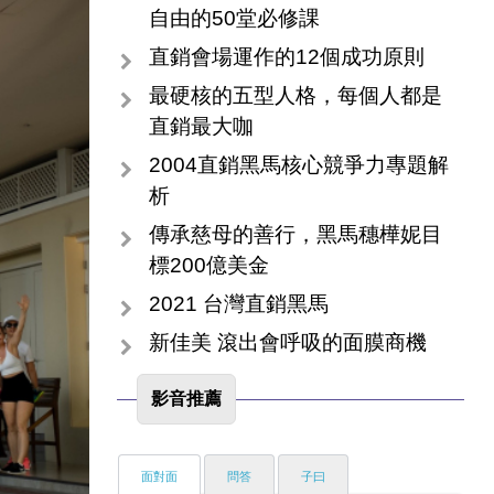
自由的50堂必修課
直銷會場運作的12個成功原則
最硬核的五型人格，每個人都是
直銷最大咖
2004直銷黑馬核心競爭力專題解
析
傳承慈母的善行，黑馬穗樺妮目
標200億美金
2021 台灣直銷黑馬
新佳美 滾出會呼吸的面膜商機
影音推薦
面對面
問答
子曰