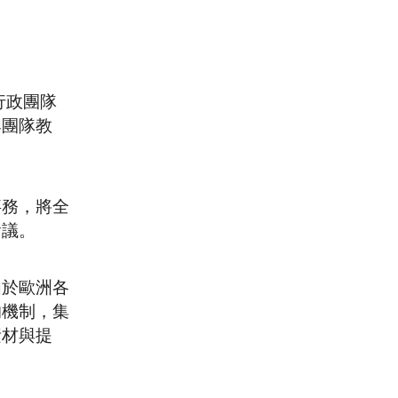
領行政團隊
與團隊教
事務，將全
會議。
由於歐洲各
的機制，集
素材與提