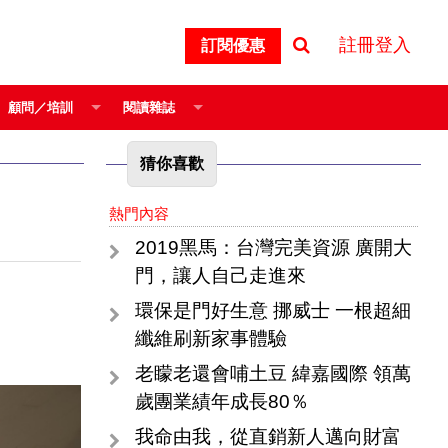
註冊登入
訂閱優惠
顧問／培訓
閱讀雜誌
猜你喜歡
熱門內容
2019黑馬：台灣完美資源 廣開大
門，讓人自己走進來
環保是門好生意 挪威士 一根超細
纖維刷新家事體驗
老矇老還會哺土豆 緯嘉國際 領萬
歲團業績年成長80％
我命由我，從直銷新人邁向財富