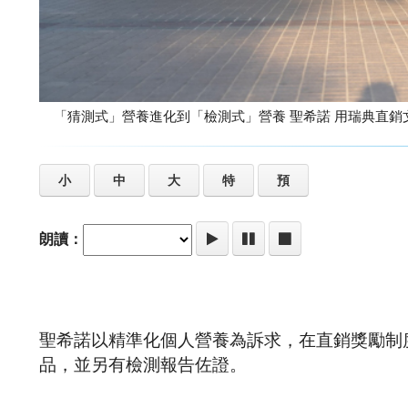
「猜測式」營養進化到「檢測式」營養 
小
中
大
特
預
朗讀：
聖希諾以精準化個人營養為訴求，在直銷獎勵制
品，並另有檢測報告佐證。