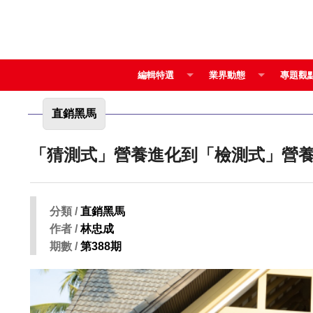
編輯特選
業界動態
專題觀
直銷黑馬
分類 /
直銷黑馬
作者 /
林忠成
期數 /
第388期