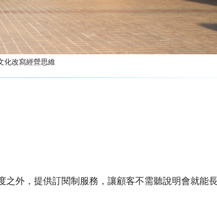
聖希諾 用瑞典直銷文化改寫經營思維
度之外，提供訂閱制服務，讓顧客不需聽說明會就能