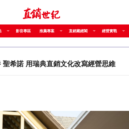
點
影音專區
推薦專案
直銷藏經閣
經營實戰
「猜測式」營養進化到「檢測式」營養 聖希諾 用瑞典直銷文化改寫經營思維