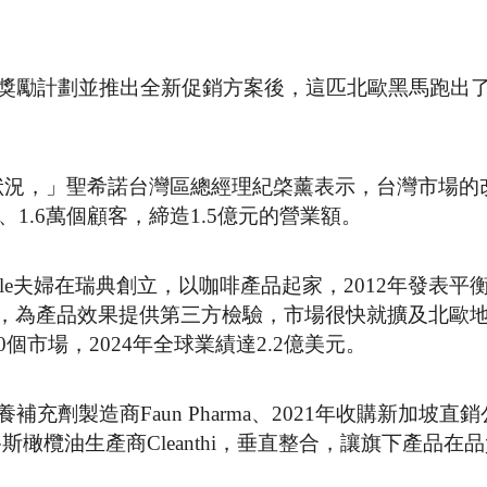
整獎勵計劃並推出全新促銷方案後，這匹北歐黑馬跑出
狀況，」聖希諾台灣區總經理紀棨薰表示，台灣市場的
、1.6萬個顧客，締造1.5億元的營業額。
jan Sæle夫婦在瑞典創立，以咖啡產品起家，2012年發表
e Test，為產品效果提供第三方檢驗，市場很快就擴及北
個市場，2024年全球業績達2.2億美元。
充劑製造商Faun Pharma、2021年收購新加坡直銷
塞浦路斯橄欖油生產商Cleanthi，垂直整合，讓旗下產品在