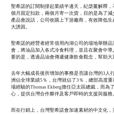
聖希諾的訂閱制撐起業績半邊天，紀棨薰解釋，
個月固定扣款，兩個月寄一次貨，目的是為了減
產品會說話，公司收購上下游廠商，有效降低生
大誘因。
聖希諾的經營者經常借用內湖公司的場地舉辦品
會，將油品加入各式冷食料理，並且在聚會中導
要的是，透過品油會傳遞健康飲食觀念，幫助大
去年大幅成長後所增加的事務是否讓台灣的3人行
洲佔全球業績5％，台灣就佔了3％，總部高度重
場經驗的Thomas Ekberg擔任亞太區總裁
心，提供台灣合作夥伴及客戶即時的支援與服務
而在行銷上，台灣聖希諾會加速素材的中文化，