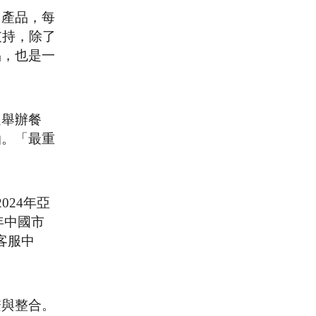
司產品，每
支持，除了
品，也是一
過舉辦餐
油。「最重
24年亞
年中國市
客服中
繫與整合。