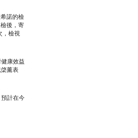
聖希諾的檢
採檢後，寄
次，檢視
3對健康效益
紀棨薰表
，預計在今