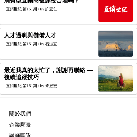
消費型直銷商被課稅合理嗎？
直銷世紀
第161期
/ by
許宏仁
人才過剩與儲備人才
直銷世紀
第161期
/ by
石滋宜
最近我真的太忙了，謝謝再聯絡 —
後續追蹤技巧
直銷世紀
第161期
/ by
鞏昱宏
關於我們
企業願景
講師團隊