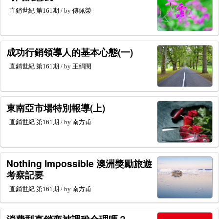
直銷世紀
第161期
/ by
傅佩榮
成功行銷領導人的基本心態(一)
直銷世紀
第161期
/ by
王絹閔
東南亞市場特別報導(上)
直銷世紀
第161期
/ by
南方甫
Nothing Impossible 澳洲獎勵旅遊
考察記要
直銷世紀
第161期
/ by
南方甫