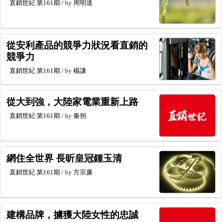
直銷世紀
第161期
/ by
周明達
從安利產品的競爭力狀況看直銷的
競爭力
直銷世紀
第161期
/ by
楊謙
從大到強，大陸家電業重新上路
直銷世紀
第161期
/ by
秦朔
網住全世界 長昕皇冠鍾玉清
直銷世紀
第161期
/ by
方宗廉
建構品牌，擄獲大陸女性的忠誠