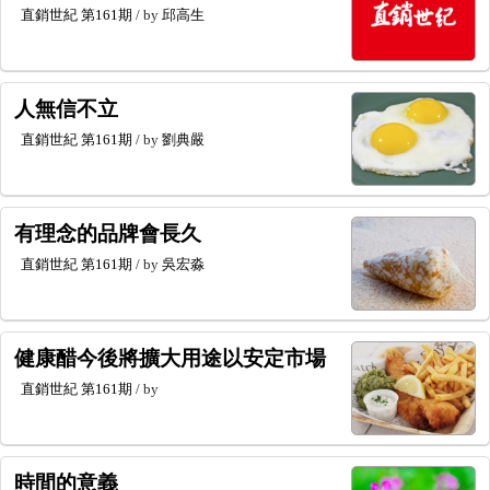
直銷世紀
第161期
/ by
邱高生
人無信不立
直銷世紀
第161期
/ by
劉典嚴
有理念的品牌會長久
直銷世紀
第161期
/ by
吳宏淼
健康醋今後將擴大用途以安定市場
直銷世紀
第161期
/ by
時間的意義