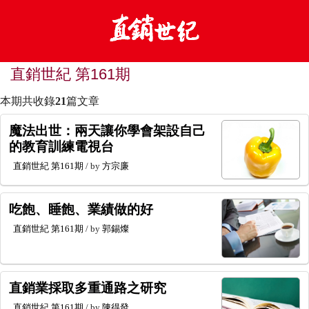
直銷世紀 第161期
本期共收錄
21
篇文章
魔法出世：兩天讓你學會架設自己
的教育訓練電視台
直銷世紀
第161期
/ by
方宗廉
吃飽、睡飽、業績做的好
直銷世紀
第161期
/ by
郭錫燦
直銷業採取多重通路之研究
直銷世紀
第161期
/ by
陳得發