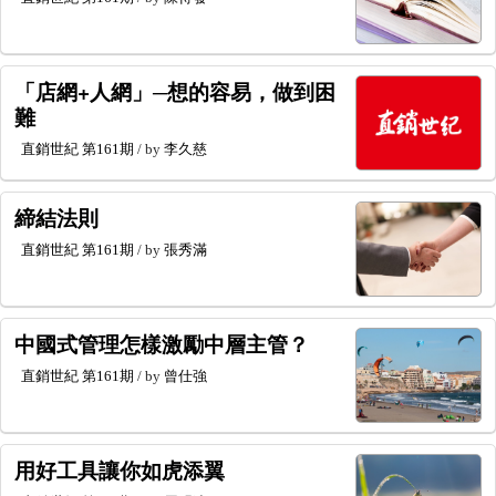
「店網+人網」─想的容易，做到困
難
直銷世紀
第161期
/ by
李久慈
締結法則
直銷世紀
第161期
/ by
張秀滿
中國式管理怎樣激勵中層主管？
直銷世紀
第161期
/ by
曾仕強
用好工具讓你如虎添翼