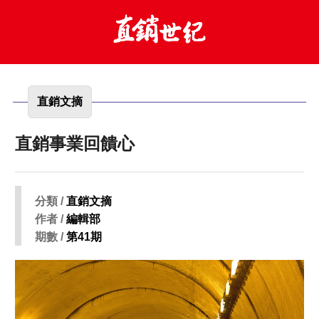
直銷文摘
直銷事業回饋心
分類 /
直銷文摘
作者 /
編輯部
期數 /
第41期