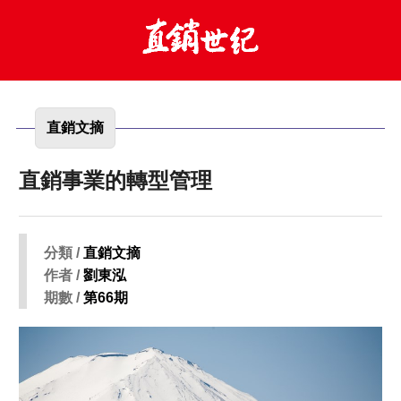
直銷文摘
直銷事業的轉型管理
分類 /
直銷文摘
作者 /
劉東泓
期數 /
第66期