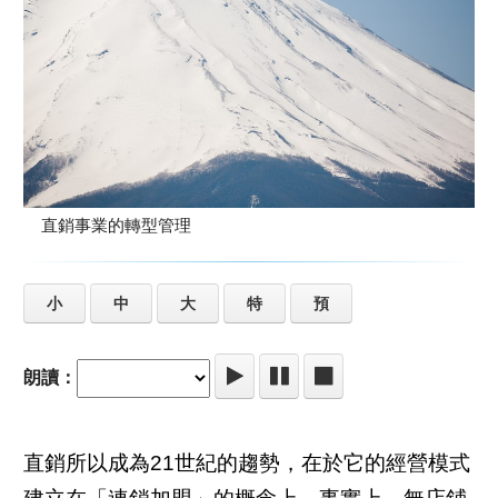
直銷事業的轉型管理
小
中
大
特
預
朗讀：
直銷所以成為21世紀的趨勢，在於它的經營模式