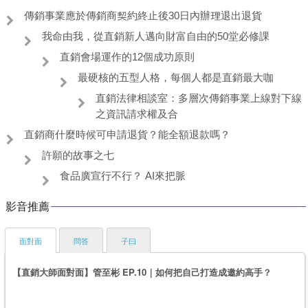
傳銷事業應於傳銷商契約終止後30日內辦理退出退貨
我命由我，從直銷新人邁向財富自由的50堂必修課
直銷會場運作的12個成功原則
最硬核的五型人格，每個人都是直銷最大咖
直銷法律相談室：多層次傳銷事業上線對下線
之資訊請求權及合
直銷商什麼時候可申請退貨？能全額退款嗎？
許願的故事之七
食品廣宣行不行？ AI來把脈
影音推薦
面對面
問答
子曰
【直銷大師面對面】管至彬 EP.10｜如何把自己打造成邀約高手？