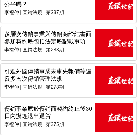
公平嗎？
李禮仲
|
直銷法規
| 第287期
多層次傳銷事業與傳銷商締結書面
參加契約應包括法定應記載事項
李禮仲
|
直銷法規
| 第283期
引進外國傳銷事業未事先報備等違
反多層次傳銷管理法規
李禮仲
|
直銷法規
| 第278期
傳銷事業應於傳銷商契約終止後30
日內辦理退出退貨
李禮仲
|
直銷法規
| 第275期