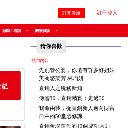
註冊登入
訂閱優惠
顧問／培訓
閱讀雜誌
猜你喜歡
熱門內容
先別管公婆，你還有許多好姐妹
美商悠樂芳 林均妍
直銷人之稅務新知
傳智30，直銷精實：走過30
我命由我，從直銷新人邁向財富
自由的50堂必修課
直銷會場運作的12個成功原則