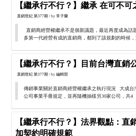
【繼承行不行？】繼承 在可不可
直銷世紀
第377期
/ by
常子蘭
直銷商經營權繼承不是個新議題，最近再度成為話題
多第一代經營有成的直銷商，都到了該規劃的時候，
【繼承行不行？】目前台灣直銷
直銷世紀
第377期
/ by
編輯部
傳銷事業關於直銷商經營權繼承之執行現況 大成台灣
公司事業手冊規定，並再隨機抽樣另30家公司，共4
【繼承行不行？】法界觀點：直
加契約明確規範