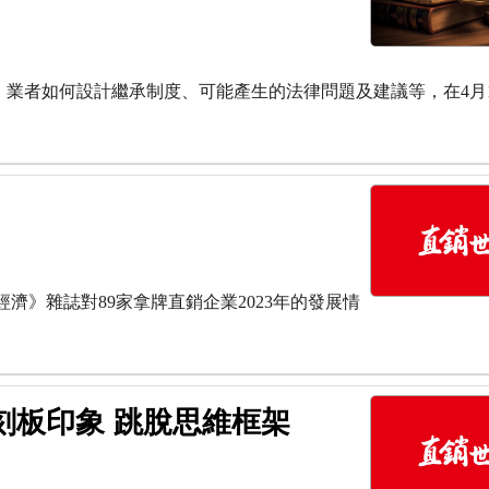
業者如何設計繼承制度、可能產生的法律問題及建議等，在4月1
識經濟》雜誌對89家拿牌直銷企業2023年的發展情
刻板印象 跳脫思維框架