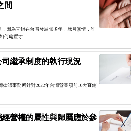
之間
，因為直銷在台灣發展40多年，歲月無情，許
如何處置才
公司繼承制度的執行現況
律師事務所針對2022年台灣營業額前10大直銷
銷經營權的屬性與歸屬應於參