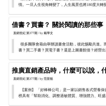
情。一旦人生視角轉變了，人生風景也將180度大轉
借書？買書？ 關於閱讀的那些事
直銷世紀
第377期
/ by
戴學文
很多團隊會藉由舉辦讀書會活動，彼此惕勵共進。
書？買二手書？買電子書？還是上圖書館借？經營出
推廣直銷產品時，什麼可以說，
直銷世紀
第377期
/ by
范晉魁
【案例】 「好棒棒公司」是一家以銷售各式營養保
榜具有「幫助消化、調整過敏體質、增強體力、旺盛