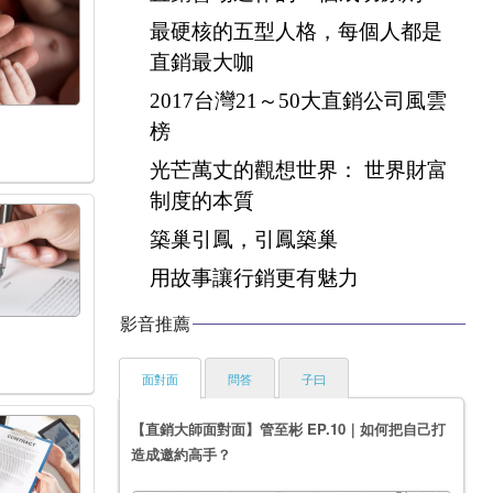
最硬核的五型人格，每個人都是
直銷最大咖
2017台灣21～50大直銷公司風雲
榜
光芒萬丈的觀想世界： 世界財富
制度的本質
築巢引鳳，引鳳築巢
用故事讓行銷更有魅力
影音推薦
面對面
問答
子曰
【直銷大師面對面】管至彬 EP.10｜如何把自己打
造成邀約高手？