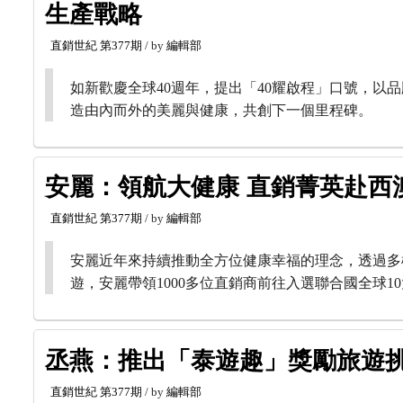
生產戰略
直銷世紀
第377期
/ by
編輯部
如新歡慶全球40週年，提出「40耀啟程」口號，以
造由內而外的美麗與健康，共創下一個里程碑。
安麗：領航大健康 直銷菁英赴西
直銷世紀
第377期
/ by
編輯部
安麗近年來持續推動全方位健康幸福的理念，透過多
遊，安麗帶領1000多位直銷商前往入選聯合國全球1
丞燕：推出「泰遊趣」獎勵旅遊挑
直銷世紀
第377期
/ by
編輯部