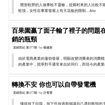
體形較胖的人做事較不靈敏，從鄉村來的人比較不
較強，女性在事業發展上有天花板的限制…&he
百果園贏了面子輸了裡子的問題在
銷的瓶頸
直銷世紀
第377期
/ by
楊健新
由於電商產業的蓬勃發展，明顯改變消費者的消費模
的產業中，競爭對手通常來自於同行，而現今的產業
轉換不安 你也可以自帶發電機
直銷世紀
第377期
/ by
許菁菁
懂得放下自我，放下也放過那個讓自己遇到瓶頸的