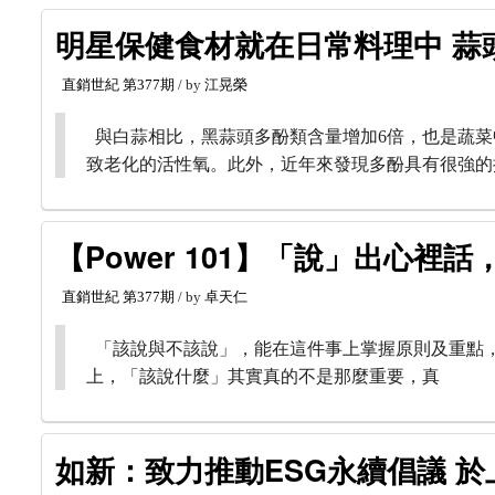
明星保健食材就在日常料理中 蒜
直銷世紀
第377期
/ by
江晃榮
與白蒜相比，黑蒜頭多酚類含量增加6倍，也是蔬菜
致老化的活性氧。此外，近年來發現多酚具有很強的
【Power 101】「說」出心裡
直銷世紀
第377期
/ by
卓天仁
「該說與不該說」，能在這件事上掌握原則及重點
上，「該說什麼」其實真的不是那麼重要，真
如新：致力推動ESG永續倡議 