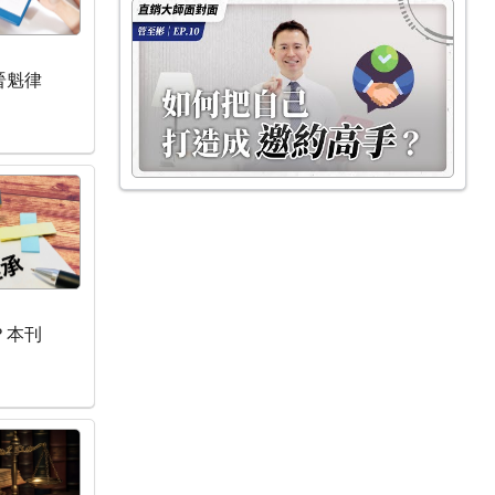
晉魁律
？本刊