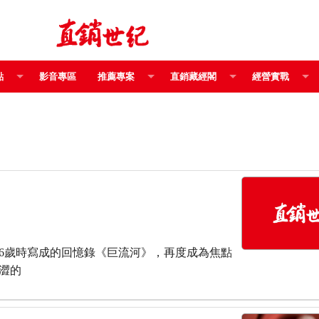
點
影音專區
推薦專案
直銷藏經閣
經營實戰
86歲時寫成的回憶錄《巨流河》，再度成為焦點
澀的