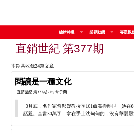
編輯特選
業界動態
專題觀
直銷世紀 第377期
本期共收錄
24
篇文章
閱讀是一種文化
直銷世紀
第377期
/ by
常子蘭
3月底，名作家齊邦媛教授享101歲嵩壽離世，她在
話題。全書30萬字，拿在手上沈甸甸的，沒有華麗艱