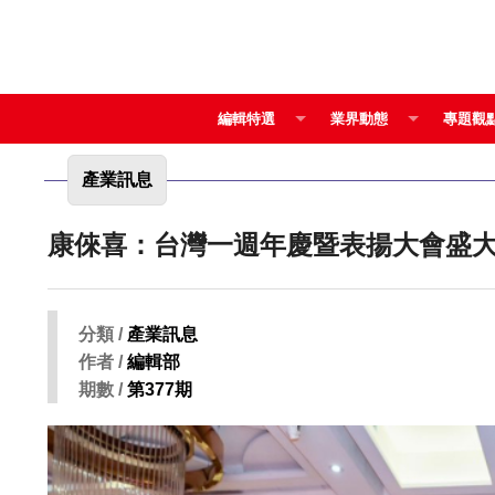
編輯特選
業界動態
專題觀
產業訊息
康倈喜：台灣一週年慶暨表揚大會盛
分類 /
產業訊息
作者 /
編輯部
期數 /
第377期