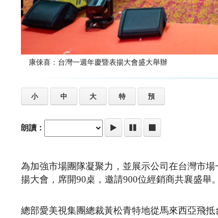
康倈喜：台灣一週年慶暨表揚大會盛大舉辦
小
中
大
特
預
朗讀：
為加強市場團隊凝聚力，並展示公司在台灣市場
揚大會，席開90桌，邀請900位經銷商共襄盛舉
總部愛美視集團總裁黃松青特地從馬來西亞飛抵