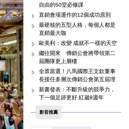
自由的50堂必修課
直銷會場運作的12個成功原則
最硬核的五型人格，每個人都是
直銷最大咖
歐美利：改變 成就不一樣的天空
繼往開來 傳銷公會將帶領第二
屆團隊更上層樓
全票當選！八馬國際王文欽董事
長接任多層次傳銷公會第五屆理
新書發表：不斷升級的競爭力，
下一個足跡更好 紅崴8週年
影音推薦