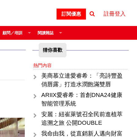
註冊登入
訂閱優惠
顧問／培訓
閱讀雜誌
猜你喜歡
熱門內容
美商慕立達愛睿希：「亮詩豐盈
俏唇露」打造水潤飽滿雙唇
ARIIX愛睿希：首創DNA24健康
智能管理系統
安麗：紐崔萊號召全民前進植萃
追溯之旅 公開DOUBLE
我命由我，從直銷新人邁向財富