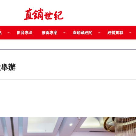
點
影音專區
推薦專案
直銷藏經閣
經營實戰
大舉辦