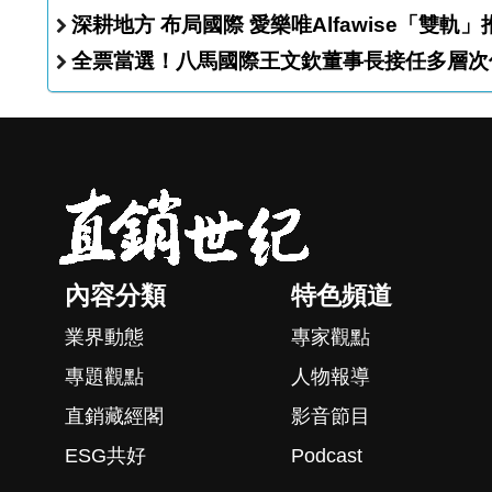
深耕地方 布局國際 愛樂唯Alfawise
全票當選！八馬國際王文欽董事長接任多層次
內容分類
特色頻道
業界動態
專家觀點
專題觀點
人物報導
直銷藏經閣
影音節目
ESG共好
Podcast