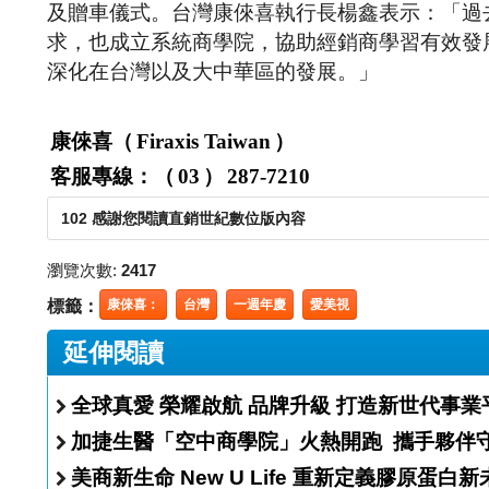
及贈車儀式。台灣康倈喜執行長楊鑫表示：「過
求，也成立系統商學院，協助經銷商學習有效發
深化在台灣以及大中華區的發展。」
康倈喜（
Firaxis Taiwan
）
客服專線：（
03
）
287-7210
102 感謝您閱讀直銷世紀數位版內容
瀏覽次數:
2417
標籤：
康倈喜：
台灣
一週年慶
愛美視
延伸閱讀
全球真愛 榮耀啟航 品牌升級 打造新世代事
加捷生醫「空中商學院
美商新生命 New U Life 重新定義膠原蛋