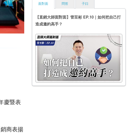
面對面
問答
子曰
【直銷大師面對面】管至彬 EP.10｜如何把自己打
造成邀約高手？
年慶暨表
經銷商表揚