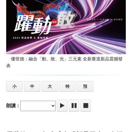
優世德：融合「動、敢、光」三元素 全新賽道新品震撼發
表
小
中
大
特
預
朗讀：