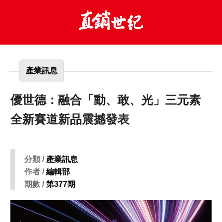
產業訊息
優世德：融合「動、敢、光」三元素
全新賽道新品震撼發表
分類 /
產業訊息
作者 /
編輯部
期數 /
第377期