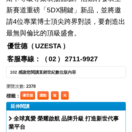
新賽道重磅「5DX關鍵」新品，並將邀
請4位專業博士頂尖跨界對談，要創造出
最無與倫比的頂級盛會。
優世德（
UZESTA
）
客服專線：（
02
）
2711-9927
102 感謝您閱讀直銷世紀數位版內容
瀏覽次數:
2378
標籤：
優世德
躍動
敢
光
延伸閱讀
全球真愛 榮耀啟航 品牌升級 打造新世代事
業平台