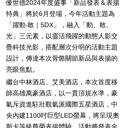
優世德2024年度盛事「新品發表＆表揚
特典」將於6月登場，今年活動主題為
「躍動‧敢｜5DX」，融入「動、敢、
光」三元素，以靈活飛躍的動態人影交
疊科技光影，搭配層次分明的活動主題
設計，傳達本次骨骼關節新品與表揚的
亮眼焦點。
繼台中林酒店、艾美酒店，本次首度移
師高雄萬豪酒店，以一貫頂規水準，豪
氣斥資進駐壯觀氣派國際五星酒店，中
央內建1100吋巨型LED螢幕，將呈現奧
斯卡等級尊榮表揚體驗。活動將發表全