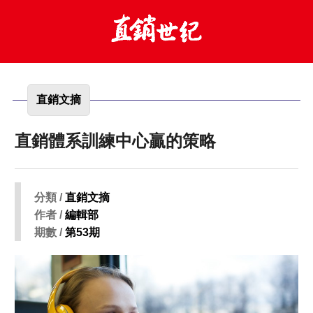
直銷文摘
直銷體系訓練中心贏的策略
分類 /
直銷文摘
作者 /
編輯部
期數 /
第53期