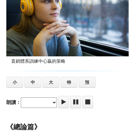
直銷體系訓練中心贏的策略
小
中
大
特
預
朗讀：
《總論篇》