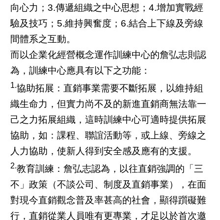
向心力；3.傳遞組織之中心思想；4.增加實戰經
驗及技巧；5.維持興奮度；6.結合上下線及旁線
間體系之互動。
而以企業化經營概念運作訓練中心的詹弘志則認
為，訓練中心應具有以下之功能：
1.
協助拓展：直銷事業需要不斷拓展，以維持組
織生命力，但實力尚不及的新進直銷商無法靠一
己之力拓展組織，這時訓練中心可適時提供拓展
協助，如：課程、聯誼活動等，或上線、旁線之
人力協助，使新人得到安全感及應有的支援。
2.
教育訓練：詹弘志認為，以往直銷強調的「三
不」政策（不談公司、制度及直銷事業），在面
對現今直銷觀念普及率甚高的社會，顯得躓礙難
行，直銷從業人員唯有更專業，才足以於首次邀