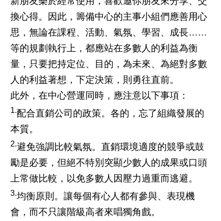
新朋友樂於經常使用，喜歡邀你朋友來分享、交
換心得。因此，籌備中心的主事小組們應善用心
思，無論在課程、活動、氣氛、學習、成長……
等的規劃執行上，都應站在多數人的利益為衡
量，只要把持定位、目的，為未來、為絕對多數
人的利益著想，下定決策，則勇往直前。
此外，在中心營運同時，應注意以下事項：
1.
配合直銷公司的政策。各的，忘了組織發展的
本質。
2.
避免強調比較氣氛。直銷環境適度的競爭或鼓
勵是必要，但絕不特別突顯少數人的成果或口頭
上常做比較，以免多數人因壓力過重而逃避。
3.
均衡原則。讓每個有心人都有參與、表現機
會，而不只讓階級高者來唱獨角戲。