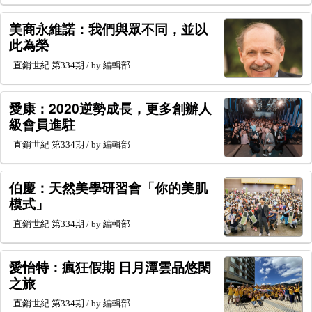
美商永維諾：我們與眾不同，並以
此為榮
直銷世紀
第334期
/ by
編輯部
愛康：2020逆勢成長，更多創辦人
級會員進駐
直銷世紀
第334期
/ by
編輯部
伯慶：天然美學研習會「你的美肌
模式」
直銷世紀
第334期
/ by
編輯部
愛怡特：瘋狂假期 日月潭雲品悠閑
之旅
直銷世紀
第334期
/ by
編輯部