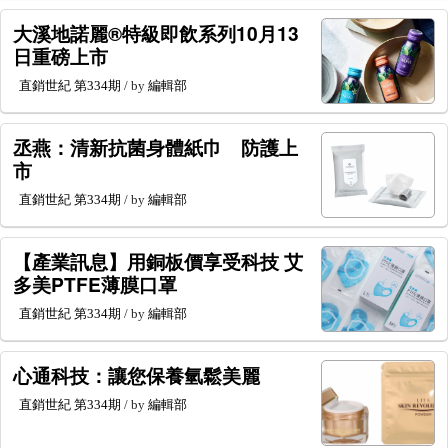
大溪地諾麗®特級即飲系列10月13
日重磅上市
直銷世紀
第334期
/ by
編輯部
丞燕：清新抗菌身體紙巾 防護上
市
直銷世紀
第334期
/ by
編輯部
【產業訊息】用銅板價享受科技 艾
多美PTFE薄膜口罩
直銷世紀
第334期
/ by
編輯部
心通科技：讓您保養氫鬆美麗
直銷世紀
第334期
/ by
編輯部