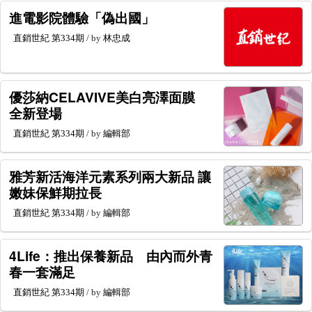
進電影院體驗「偽出國」
直銷世紀
第334期
/ by
林忠成
優莎納CELAVIVE美白亮澤面膜
全新登場
直銷世紀
第334期
/ by
編輯部
雅芳新活海洋元素系列兩大新品 讓
嫩妹保鮮期拉長
直銷世紀
第334期
/ by
編輯部
4Life：推出保養新品 由內而外青
春一套滿足
直銷世紀
第334期
/ by
編輯部