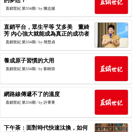
直銷世紀
第334期
/ by
陳志揚
直銷平台，眾生平等 艾多美 董綺
芳 內心強大就能成為真正的成功者
直銷世紀
第334期
/ by
簡慧貞
養成原子習慣的大用
直銷世紀
第334期
/ by
劉樹崇
網路線傳遞不了的溫度
直銷世紀
第334期
/ by
許菁菁
下午茶：面對時代快速汰換，如何