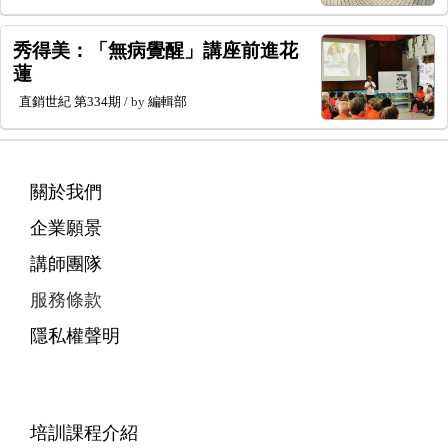
秀得美：「無病覺醒」講座前進花
蓮
直銷世紀
第334期
/ by
編輯部
關於我們
企業願景
講師團隊
服務條款
隱私權聲明
培訓課程介紹