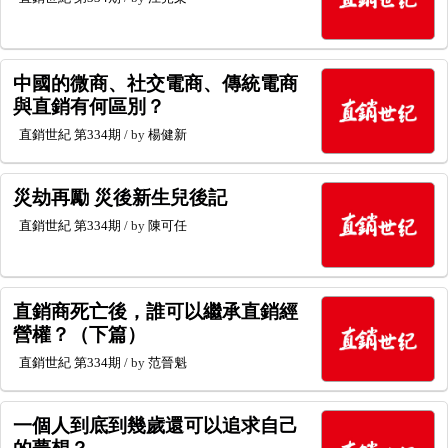
中國的微商、社交電商、傳統電商
與直銷有何區別？
直銷世紀
第334期
/ by
楊健新
災劫再勵 災後新生兒後記
直銷世紀
第334期
/ by
陳可任
直銷商死亡後，誰可以繼承直銷經
營權？（下篇）
直銷世紀
第334期
/ by
范晉魁
一個人到底到幾歲還可以追求自己
的夢想？