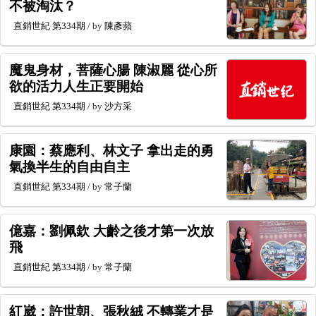
不被淘汰？
直銷世紀
第334期
/ by
陳彥蘋
魔鬼身材，菩薩心腸 陳淑麗 從心所
欲的活力人生正要開始
直銷世紀
第334期
/ by
沙方采
康園：蔡應利、林文子 拿出走的勇
氣換半生的自由自主
直銷世紀
第334期
/ by
常子蘭
億嘉：劉佩欽 大齡之後才第一次放
飛
直銷世紀
第334期
/ by
常子蘭
紅崴：許世朝、張秋絨 不轉業才是