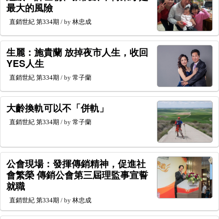
最大的風險
直銷世紀
第334期
/ by
林忠成
生麗：施貴蘭 放掉夜市人生，收回
YES人生
直銷世紀
第334期
/ by
常子蘭
大齡換軌可以不「併軌」
直銷世紀
第334期
/ by
常子蘭
公會現場：發揮傳銷精神，促進社
會繁榮 傳銷公會第三屆理監事宣誓
就職
直銷世紀
第334期
/ by
林忠成