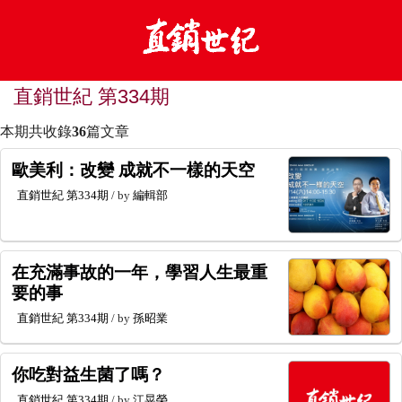
直銷世紀 第334期
本期共收錄
36
篇文章
歐美利：改變 成就不一樣的天空
直銷世紀
第334期
/ by
編輯部
在充滿事故的一年，學習人生最重
要的事
直銷世紀
第334期
/ by
孫昭業
你吃對益生菌了嗎？
直銷世紀
第334期
/ by
江晃榮