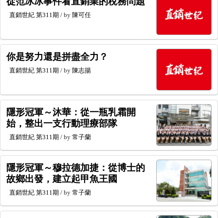
從范冰冰事件看直銷業的稅務問題
直銷世紀
第311期
/ by
陳可任
你是努力還是拼盡全力？
直銷世紀
第311期
/ by
陳志揚
隱形冠軍～沐華：從一瓶乳霜開
始，整出一支行動理療部隊
直銷世紀
第311期
/ by
常子蘭
隱形冠軍～穆拉德加捷：從博士的
故鄉出發，建立起甲魚王國
直銷世紀
第311期
/ by
常子蘭