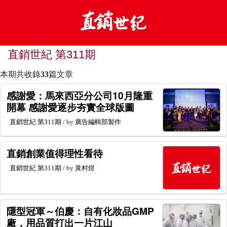
直銷世紀 第311期
本期共收錄
33
篇文章
感謝愛：馬來西亞分公司10月隆重
開幕 感謝愛逐步夯實全球版圖
直銷世紀
第311期
/ by
廣告編輯部製作
直銷創業值得理性看待
直銷世紀
第311期
/ by
黃村煜
隱型冠軍～伯慶：自有化妝品GMP
廠，用品質打出一片江山