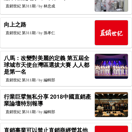
直銷世紀
第311期
/ by
林忠成
向上之路
直銷世紀
第311期
/ by
孫孝仁
八馬：改變對美麗的定義 第五屆全
球城市天使台灣區選拔大賽 人人都
是第一名
直銷世紀
第311期
/ by
編輯部
行業巨擘無私分享 2018中國直銷產
業論壇特別報導
直銷世紀
第311期
/ by
編輯部
直銷事業可以禁止直銷商經營其他