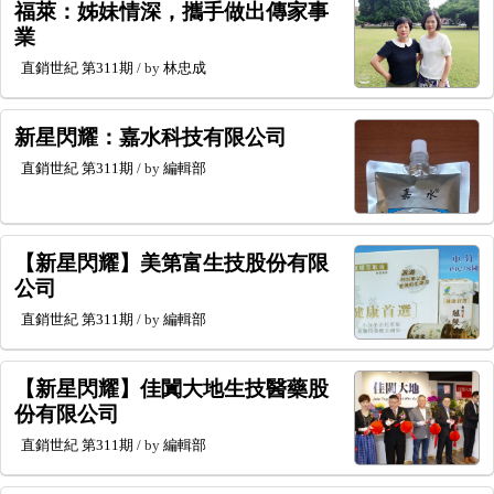
福萊：姊妹情深，攜手做出傳家事
業
直銷世紀
第311期
/ by
林忠成
新星閃耀：嘉水科技有限公司
直銷世紀
第311期
/ by
編輯部
【新星閃耀】美第富生技股份有限
公司
直銷世紀
第311期
/ by
編輯部
【新星閃耀】佳闐大地生技醫藥股
份有限公司
直銷世紀
第311期
/ by
編輯部