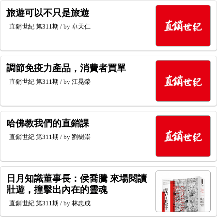
旅遊可以不只是旅遊
直銷世紀
第311期
/ by
卓天仁
調節免疫力產品，消費者買單
直銷世紀
第311期
/ by
江晃榮
哈佛教我們的直銷課
直銷世紀
第311期
/ by
劉樹崇
日月知識董事長：侯喬騰 來場閱讀
壯遊，撞擊出內在的靈魂
直銷世紀
第311期
/ by
林忠成