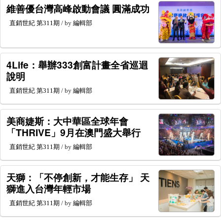
維善優台灣高峰啟動會議 圓滿成功
直銷世紀
第311期
/ by
編輯部
4Life：舉辦333創富計畫全省巡迴
說明
直銷世紀
第311期
/ by
編輯部
美商婕斯：大中華區全球年會
「THRIVE」9月在澳門盛大舉行
直銷世紀
第311期
/ by
編輯部
天獅：「不停創新，才能生存」 天
獅進入台灣年輕市場
直銷世紀
第311期
/ by
編輯部