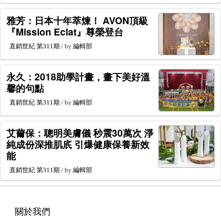
雅芳：日本十年萃煉！ AVON頂級
『Mission Eclat』尊榮登台
直銷世紀
第311期
/ by
編輯部
永久：2018助學計畫，畫下美好溫
馨的句點
直銷世紀
第311期
/ by
編輯部
艾薾保：聰明美膚儀 秒震30萬次 淨
純成份深推肌㡳 引爆健康保養新效
能
直銷世紀
第311期
/ by
編輯部
關於我們