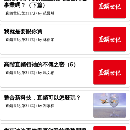
事業嗎？（下篇）
直銷世紀
第311期
/ by
范晉魁
我就是要跟你買
直銷世紀
第311期
/ by
林裕峯
高階直銷領袖的不傳之密（5）
直銷世紀
第311期
/ by
馬文彬
整合新科技，直銷可以怎麼玩？
直銷世紀
第311期
/ by
謝家祥