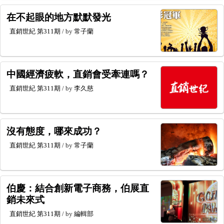
在不起眼的地方默默發光
直銷世紀
第311期
/ by
常子蘭
中國經濟疲軟，直銷會受牽連嗎？
直銷世紀
第311期
/ by
李久慈
沒有態度，哪來成功？
直銷世紀
第311期
/ by
常子蘭
伯慶：結合創新電子商務，伯展直
銷未來式
直銷世紀
第311期
/ by
編輯部