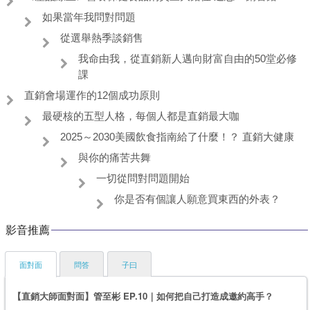
如果當年我問對問題
從選舉熱季談銷售
我命由我，從直銷新人邁向財富自由的50堂必修
課
直銷會場運作的12個成功原則
最硬核的五型人格，每個人都是直銷最大咖
2025～2030美國飲食指南給了什麼！？ 直銷大健康
與你的痛苦共舞
一切從問對問題開始
你是否有個讓人願意買東西的外表？
影音推薦
面對面
問答
子曰
【直銷大師面對面】管至彬 EP.10｜如何把自己打造成邀約高手？