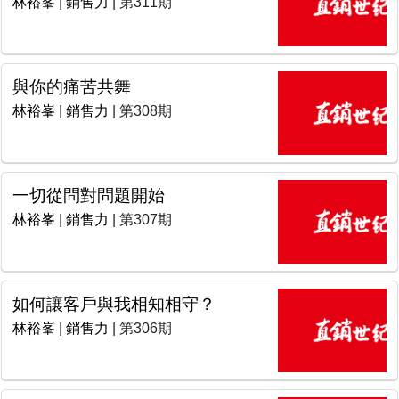
林裕峯
|
銷售力
| 第311期
與你的痛苦共舞
林裕峯
|
銷售力
| 第308期
一切從問對問題開始
林裕峯
|
銷售力
| 第307期
如何讓客戶與我相知相守？
林裕峯
|
銷售力
| 第306期