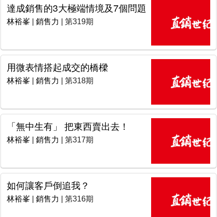
達成銷售的3大極端情境及7個問題
林裕峯
|
銷售力
| 第319期
用微表情搭起成交的橋樑
林裕峯
|
銷售力
| 第318期
「無中生有」 把東西賣出去！
林裕峯
|
銷售力
| 第317期
如何讓客戶倒追我？
林裕峯
|
銷售力
| 第316期