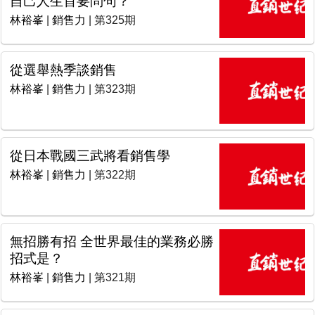
林裕峯
|
銷售力
| 第325期
從選舉熱季談銷售
林裕峯
|
銷售力
| 第323期
從日本戰國三武將看銷售學
林裕峯
|
銷售力
| 第322期
無招勝有招 全世界最佳的業務必勝
招式是？
林裕峯
|
銷售力
| 第321期