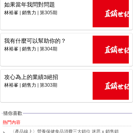
如果當年我問對問題
林裕峯
|
銷售力
| 第305期
我有什麼可以幫助你的？
林裕峯
|
銷售力
| 第304期
攻心為上的業績3絕招
林裕峯
|
銷售力
| 第303期
猜你喜歡
熱門內容
〈產品線上〉營養保健食品消費三大錯位 迷思 x 銷售錯