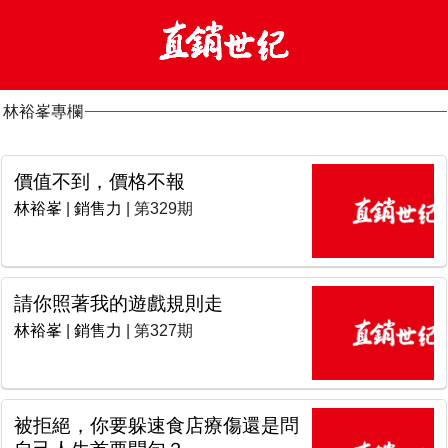
林裕峯專欄
價值不到，價格不報
林裕峯
|
銷售力
| 第329期
請你照著我的遊戲規則走
林裕峯
|
銷售力
| 第327期
被拒絕，你要躲速食店療傷還是問
自己人生首要問句？