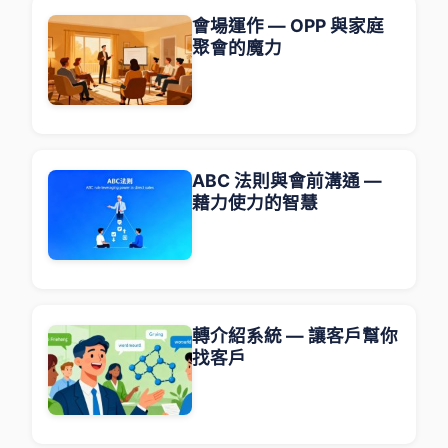
會場運作 — OPP 與家庭
聚會的魔力
ABC 法則與會前溝通 —
藉力使力的智慧
轉介紹系統 — 讓客戶幫你
找客戶