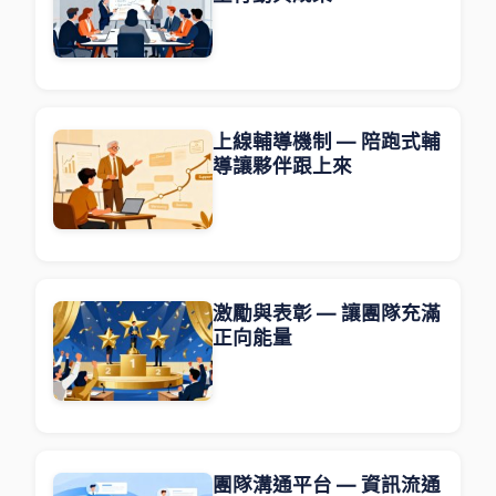
上線輔導機制 — 陪跑式輔
導讓夥伴跟上來
激勵與表彰 — 讓團隊充滿
正向能量
團隊溝通平台 — 資訊流通