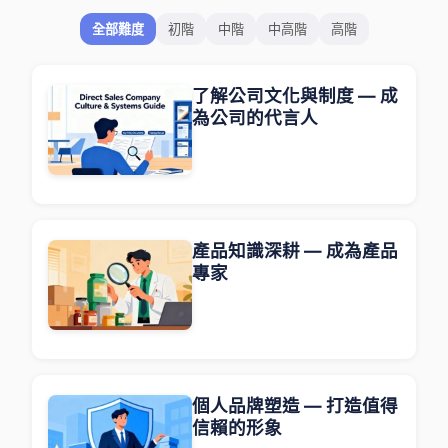
全部難度
初階
中階
中高階
高階
了解公司文化與制度 — 成
為公司的代言人
產品知識深耕 — 成為產品
專家
個人品牌塑造 — 打造值得
信賴的形象