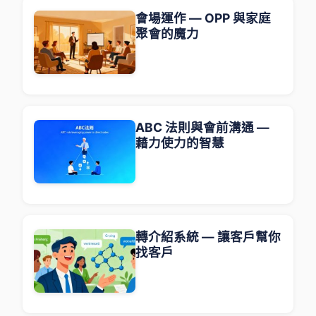
會場運作 — OPP 與家庭
聚會的魔力
ABC 法則與會前溝通 —
藉力使力的智慧
轉介紹系統 — 讓客戶幫你
找客戶