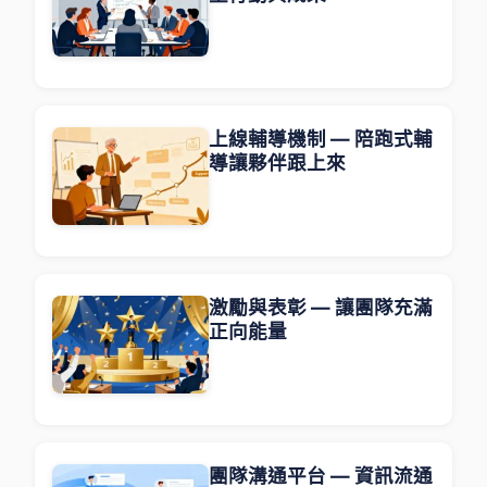
上線輔導機制 — 陪跑式輔
導讓夥伴跟上來
激勵與表彰 — 讓團隊充滿
正向能量
團隊溝通平台 — 資訊流通