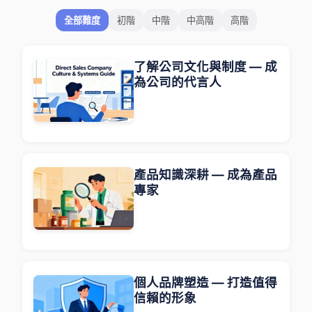
全部難度
初階
中階
中高階
高階
了解公司文化與制度 — 成
為公司的代言人
產品知識深耕 — 成為產品
專家
個人品牌塑造 — 打造值得
信賴的形象