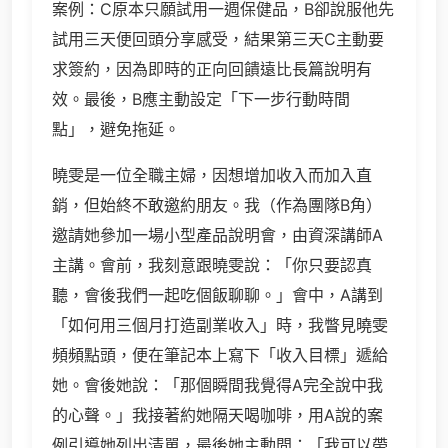
案例：C原本只願試用一週保健品，B卻說服他先
試用三天便回頭分享感受，結果第三天C主動要
求簽約，因為即時的正向回饋遠比長篇說明有
效。最後，B應主動設定「下一步行動時間
點」，避免拖延。
曉雯是一位全職主婦，因想增加收入而加入直
銷，但始終不敢邀約朋友。我（作為團隊B角）
邀請她參加一場小型產品說明會，由資深講師A
主講。會前，我刻意跟曉雯說：「你只要認真
聽，會後我們一起吃個飯聊聊。」會中，A講到
「如何用三個月打造副業收入」時，我瞥見曉雯
頻頻點頭，便在筆記本上寫下「收入目標」遞給
她。會後她說：「那個瞬間我覺得A完全說中我
的心聲。」我接著約她隔天喝咖啡，用A說的案
例引導她列出清單，最後她主動問：「我可以帶