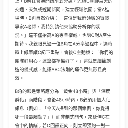
上，B應在會議開始前五分鐘，先與C聊聊當天的
交通、天氣或近期新聞，建立輕鬆氛圍；當A進
場時，B再自然介紹：「這位是我們領域的實戰
專家A老師，我特別請他來協助分析你的狀
況。」這不僅抬高A的專業權威，也讓C對A產生
期待。我親眼見過一位B角在A分享過程中，適時
遞上紙筆讓C記下重點，會後C主動說：「你們的
團隊好用心，連筆都準備好了。」這就是細節創
造的儀式感，能讓ABC法則的運作更無形且高
效。
B角的跟進策略應分為「黃金48小時」與「深度
孵化」兩階段。會後48小時內，B必須用個人化
訊息（例如：「今天A提到的那個案例，你覺得
哪一段最觸動？」）而非制式問句，來延伸C在
會中的情緒；若C回饋正向，則立即預約一對一