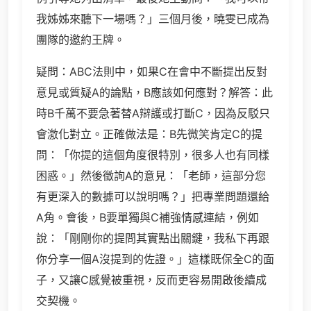
我姊姊來聽下一場嗎？」三個月後，曉雯已成為
團隊的邀約王牌。
疑問：ABC法則中，如果C在會中不斷提出反對
意見或質疑A的論點，B應該如何應對？解答：此
時B千萬不要急著替A辯護或打斷C，因為反駁只
會激化對立。正確做法是：B先微笑肯定C的提
問：「你提的這個角度很特別，很多人也有同樣
困惑。」然後徵詢A的意見：「老師，這部分您
有更深入的數據可以說明嗎？」把專業問題還給
A角。會後，B要單獨與C補強情感連結，例如
說：「剛剛你的提問其實點出關鍵，我私下再跟
你分享一個A沒提到的佐證。」這樣既保全C的面
子，又讓C感覺被重視，反而更容易開啟後續成
交契機。