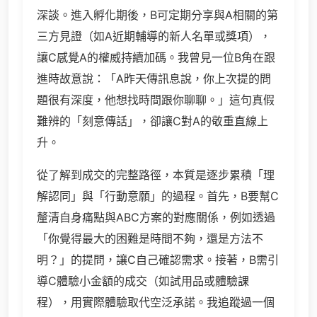
深談。進入孵化期後，B可定期分享與A相關的第
三方見證（如A近期輔導的新人名單或獎項），
讓C感覺A的權威持續加碼。我曾見一位B角在跟
進時故意說：「A昨天傳訊息說，你上次提的問
題很有深度，他想找時間跟你聊聊。」這句真假
難辨的「刻意傳話」，卻讓C對A的敬重直線上
升。
從了解到成交的完整路徑，本質是逐步累積「理
解認同」與「行動意願」的過程。首先，B要幫C
釐清自身痛點與ABC方案的對應關係，例如透過
「你覺得最大的困難是時間不夠，還是方法不
明？」的提問，讓C自己確認需求。接著，B需引
導C體驗小金額的成交（如試用品或體驗課
程），用實際體驗取代空泛承諾。我追蹤過一個