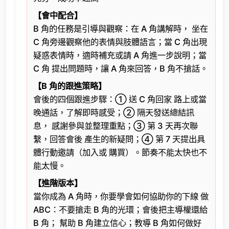
【會中配合】
B 角的任務是引導與觀察：在 A 角講解時， 坐在
C 角旁邊觀察他的表情與肢體語言；當 C 角出現
疑惑表情時，適時補充或請 A 角進一步說明；當
C 角 提出問題時，讓 A 角來回答，B 角不搶話。
【B 角的跟進策略】
會後的四個跟進步驟：① 送 C 角回家 路上或當
晚通話，了解即時感受；② 隔天發送總結訊
息， 感謝參與並整理重點；③ 第 3 天再次聯
繫，回答會後 產生的新疑問；④ 第 7 天提出具
體行動邀請（加入或 購買）。節奏不能太快也不
能太慢。
【進階版本】
當你成為 A 角時，你要學會如何協助你的下線 做
ABC：不要搶走 B 角的光環；會後把主導權還給
B 角； 幫助 B 角建立信心；教導 B 角如何做好