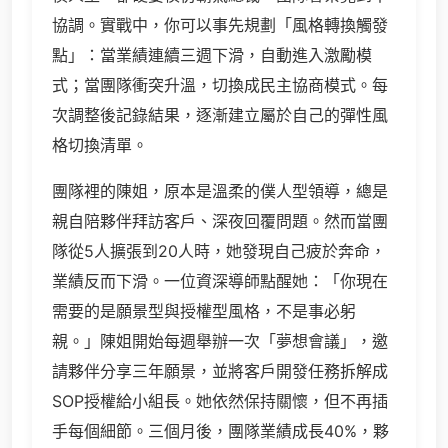
協調。實戰中，你可以事先規劃「風格轉換觸發
點」：當業績連續三週下滑，自動進入激勵模
式；當團隊衝突升溫，切換成民主協商模式。每
次調整後記錄結果，逐漸建立屬於自己的彈性風
格切換清單。
團隊裡的陳姐，原本是溫柔的僕人型領導，總是
親自陪夥伴拜訪客戶、深夜回覆問題。然而當團
隊從5人擴張到20人時，她發現自己疲於奔命，
業績反而下滑。一位資深導師點醒她：「你現在
需要的是願景型與授權型風格，不是事必躬
親。」陳姐開始每週舉辦一次「夢想會議」，邀
請夥伴分享三年願景，並將客戶開發任務拆解成
SOP授權給小組長。她依然保持關懷，但不再插
手每個細節。三個月後，團隊業績成長40%，夥