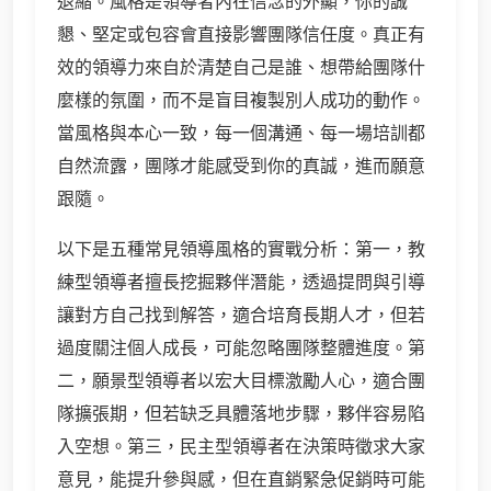
退縮。風格是領導者內在信念的外顯，你的誠
懇、堅定或包容會直接影響團隊信任度。真正有
效的領導力來自於清楚自己是誰、想帶給團隊什
麼樣的氛圍，而不是盲目複製別人成功的動作。
當風格與本心一致，每一個溝通、每一場培訓都
自然流露，團隊才能感受到你的真誠，進而願意
跟隨。
以下是五種常見領導風格的實戰分析：第一，教
練型領導者擅長挖掘夥伴潛能，透過提問與引導
讓對方自己找到解答，適合培育長期人才，但若
過度關注個人成長，可能忽略團隊整體進度。第
二，願景型領導者以宏大目標激勵人心，適合團
隊擴張期，但若缺乏具體落地步驟，夥伴容易陷
入空想。第三，民主型領導者在決策時徵求大家
意見，能提升參與感，但在直銷緊急促銷時可能