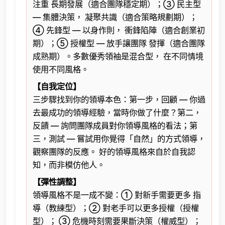
注重 長期發展（適合團隊穩定期）；③ 民主型
— 集體決策， 凝聚共識（適合策略規劃期）；
④ 先鋒型 — 以身作則， 衝鋒陷陣（適合創業初
期）；⑤ 授權型 — 放手讓團隊 發揮（適合團隊
成熟期）。多數優秀領袖是混合型， 在不同情境
使用不同風格。
【自我定位】
三步驟找到你的領導本色：第一步，回顧 — 你過
去最成功的領導經驗，當時你做了什麼？第二，
反饋 — 詢問團隊成員對你領導風格的看法；第
三，測試 — 嘗試用你覺得「自然」的方式領導，
觀察團隊的反應。 好的領導風格來自於自我認
知，而非模仿他人。
【彈性調整】
領導風格不是一成不變：① 對新手需要更多 指
導（教練型）；② 對老手可以更多授權（授權
型）； ③ 危機時刻需要果斷決策（權威型）；