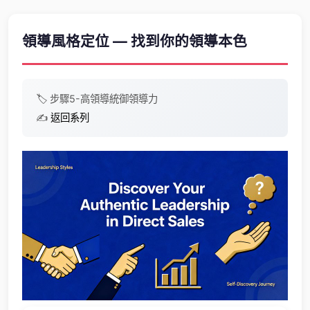
領導風格定位 — 找到你的領導本色
🏷️
步驟5-高
領導統御
領導力
✍️
返回系列