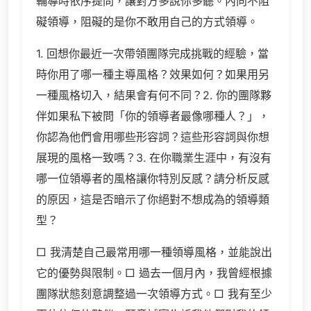
輔導時依序提問，讓對方多說你多聽。內向不阻
礙領導，阻礙的是你不敢用自己的方式領導。
1. 回想你最近一次帶領團隊完成挑戰的經驗，當
時你用了哪一種主導風格？效果如何？如果用另
一種風格切入，結果會有何不同？2. 你的團隊夥
伴如果私下被問「你的領導者最像哪種人？」，
你認為他們會用哪些形容詞？這些形容詞與你想
展現的風格一致嗎？3. 在你職業生涯中，有沒有
哪一位領導者的風格讓你特別反感？請分析反感
的原因，這是否暗示了你絕對不想成為的領導類
型？
□ 我清楚自己最常用哪一種領導風格，並能說出
它的優勢與限制。□ 過去一個月內，我曾經根據
團隊狀態刻意調整過一次領導方式。□ 我有至少