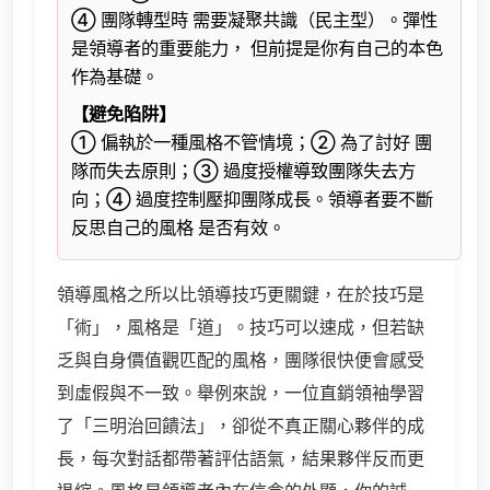
④ 團隊轉型時 需要凝聚共識（民主型）。彈性
是領導者的重要能力， 但前提是你有自己的本色
作為基礎。
【避免陷阱】
① 偏執於一種風格不管情境；② 為了討好 團
隊而失去原則；③ 過度授權導致團隊失去方
向；④ 過度控制壓抑團隊成長。領導者要不斷
反思自己的風格 是否有效。
領導風格之所以比領導技巧更關鍵，在於技巧是
「術」，風格是「道」。技巧可以速成，但若缺
乏與自身價值觀匹配的風格，團隊很快便會感受
到虛假與不一致。舉例來說，一位直銷領袖學習
了「三明治回饋法」，卻從不真正關心夥伴的成
長，每次對話都帶著評估語氣，結果夥伴反而更