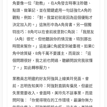
角要像一位「助教」，在A角發言時專注聆聽、
點頭、做筆記，並在關鍵處用一句話強化A角的
觀點，例如：「對，我當初就是因為這個優點才
決定加入的。」這無形中為A角背書。另一個獨
特技巧：B角可以在會前故意對C角說：「我朋友
（A角）很忙，但他聽說你的情況後，特別挪出
時間來幫你。」這能讓C角感受到被重視。如果C
角中途質疑，B角千萬不要護主，而是說：「這
個問題很好，我之前也問過，聽顧問說完我就懂
了。」如此轉移壓力。
業務員志明邀約好友阿強與上線美玲見面。會
前，志明告知美玲：阿強對直銷有偏見，但最近
失業需要收入。會面時，美玲先不談事業，而是
問阿強：「你覺得現在的工作環境，最讓你無力