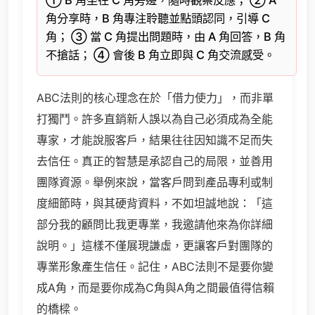
① B 角坐在 C 角旁邊，隨時觀察反應； ② A
角分享時，B 角專注聆聽並點頭認同，引導 C
角； ③ 當 C 角提出問題時，由 A 角回答，B 角
不搶話； ④ 會後 B 角立即與 C 角交流感受。
ABC法則的核心理念在於「借力使力」，而非單
打獨鬥。許多直銷新人誤以為自己必須成為全能
專家，才能說服客戶，結果往往因知識不足而失
去信任。真正的智慧是承認自己的局限，並善用
團隊資源。舉例來說，當客戶問到產品專利或制
度細節時，與其硬背資料，不如坦誠地說：「這
部分我的顧問比我更專業，我邀請他來為你詳細
說明。」這樣不僅展現謙虛，更讓客戶對團隊的
專業形象產生信任。記住，ABC法則不是要你變
成A角，而是要你成為C角與A角之間最值得信賴
的橋樑。