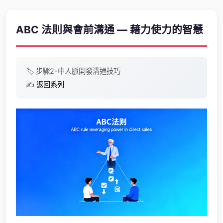
ABC 法則與會前溝通 — 藉力使力的智慧
🏷️
步驟2-中
人脈開發
溝通技巧
✍️
返回系列