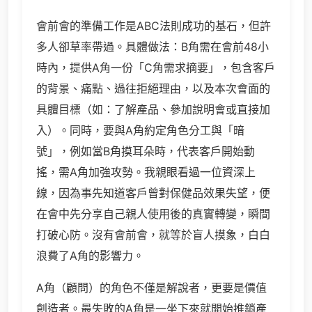
會前會的準備工作是ABC法則成功的基石，但許
多人卻草率帶過。具體做法：B角需在會前48小
時內，提供A角一份「C角需求摘要」，包含客戶
的背景、痛點、過往拒絕理由，以及本次會面的
具體目標（如：了解產品、參加說明會或直接加
入）。同時，要與A角約定角色分工與「暗
號」，例如當B角摸耳朵時，代表客戶開始動
搖，需A角加強攻勢。我親眼看過一位資深上
線，因為事先知道客戶曾對保健品效果失望，便
在會中先分享自己親人使用後的真實轉變，瞬間
打破心防。沒有會前會，就等於盲人摸象，白白
浪費了A角的影響力。
A角（顧問）的角色不僅是解說者，更要是價值
創造者。最失敗的A角是一坐下來就開始推銷產