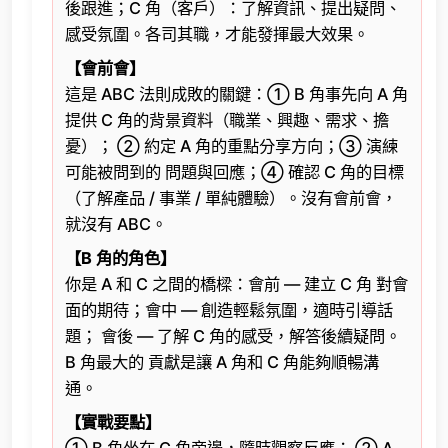
後跟進；C 角（客戶）：了解資訊、提出疑問、
感受氛圍。各司其職，才能發揮最大效果。
【會前會】
這是 ABC 法則成敗的關鍵：① B 角事先向 A 角
提供 C 角的背景資料（職業、興趣、需求、擔
憂）； ② 約定 A 角的重點分享方向；③ 演練
可能被問到的 問題與回應；④ 確認 C 角的目標
（了解產品 / 事業 / 單純體驗）。沒有會前會，
就沒有 ABC。
【B 角的角色】
你是 A 和 C 之間的橋樑：會前 — 建立 C 角 對會
面的期待；會中 — 創造輕鬆氛圍，適時引導話
題； 會後 — 了解 C 角的感受，解答後續疑問。
B 角最大的 貢獻是讓 A 角和 C 角能夠順暢溝
通。
【實戰要點】