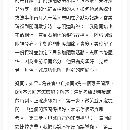
的是什麼？」阿強抱怨薪水低、沒未來。美玲接
著分享一個和他背景相似的人，如何透過系統化
方法半年內月入十萬。志明在旁默默記錄，當美
玲說到關鍵數字時，志明適時說：「我剛開始也
不敢相信，直到看到他的銀行存摺。」阿強明顯
眼神發亮，主動追問制度細節。會後，美玲留了
一份資料並約定下周參加體驗活動。志明事後體
悟：因為會前準備充分，他只需扮演好「見證
者」角色，就成功化解了阿強的防備心。
疑問：如果C角在會中直接問B角一個專業問題，
B角不會回答怎麼辦？解答：這是考驗即時反應
的時刻。正確步驟如下：第一步，微笑並肯定提
問：「這個問題問得很好，表示你很認真思
考。」第二步，坦誠自己的知識邊界：「這個細
節比較專業，我擔心說不準反而誤導你。」第三