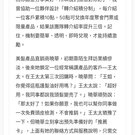
曾協助一位夥伴設計「轉介紹積分制」，每介紹
一位客戶累積10點，50點可兌換年度聚會門票或
限量產品，結果該團隊轉介紹率提升三倍。記
住，機制要簡單、透明、即時兌現，才能持續激
勵。
美髮產品直銷商曉華，初期靠陌生拜訪業績慘
淡。後來她鎖定一位經常稱讚產品的客戶—王太
太。在王太太第三次回購時，曉華問：「王姐，
你覺得這瓶護髮油好用嗎？」王太太說：「超好
用，我同事都說我頭髮變亮了。」曉華順勢說：
「那太好了！如果你願意，我也可以幫你同事做
一次免費頭皮檢測，不會推銷。」王太太猶豫了
一下，但曉華立刻拿出預先準備好的「推薦
卡」，上面有她的聯絡方式與服務說明，只需交