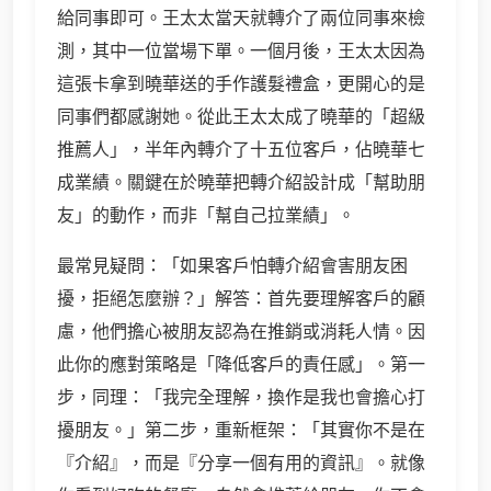
給同事即可。王太太當天就轉介了兩位同事來檢
測，其中一位當場下單。一個月後，王太太因為
這張卡拿到曉華送的手作護髮禮盒，更開心的是
同事們都感謝她。從此王太太成了曉華的「超級
推薦人」，半年內轉介了十五位客戶，佔曉華七
成業績。關鍵在於曉華把轉介紹設計成「幫助朋
友」的動作，而非「幫自己拉業績」。
最常見疑問：「如果客戶怕轉介紹會害朋友困
擾，拒絕怎麼辦？」解答：首先要理解客戶的顧
慮，他們擔心被朋友認為在推銷或消耗人情。因
此你的應對策略是「降低客戶的責任感」。第一
步，同理：「我完全理解，換作是我也會擔心打
擾朋友。」第二步，重新框架：「其實你不是在
『介紹』，而是『分享一個有用的資訊』。就像