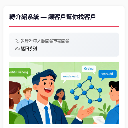
轉介紹系統 — 讓客戶幫你找客戶
🏷️
步驟2-中
人脈開發
市場開發
✍️
返回系列