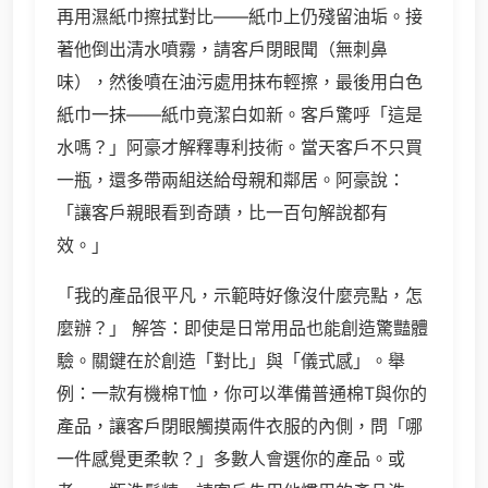
再用濕紙巾擦拭對比——紙巾上仍殘留油垢。接
著他倒出清水噴霧，請客戶閉眼聞（無刺鼻
味），然後噴在油污處用抹布輕擦，最後用白色
紙巾一抹——紙巾竟潔白如新。客戶驚呼「這是
水嗎？」阿豪才解釋專利技術。當天客戶不只買
一瓶，還多帶兩組送給母親和鄰居。阿豪說：
「讓客戶親眼看到奇蹟，比一百句解說都有
效。」
「我的產品很平凡，示範時好像沒什麼亮點，怎
麼辦？」 解答：即使是日常用品也能創造驚豔體
驗。關鍵在於創造「對比」與「儀式感」。舉
例：一款有機棉T恤，你可以準備普通棉T與你的
產品，讓客戶閉眼觸摸兩件衣服的內側，問「哪
一件感覺更柔軟？」多數人會選你的產品。或