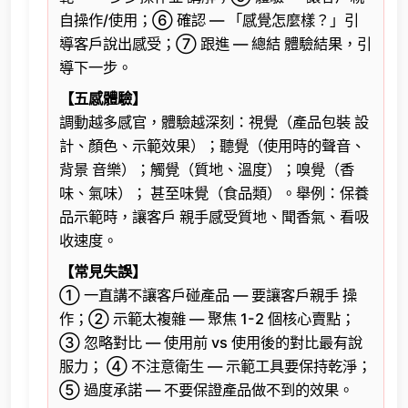
自操作/使用；⑥ 確認 — 「感覺怎麼樣？」引
導客戶說出感受；⑦ 跟進 — 總結 體驗結果，引
導下一步。
【五感體驗】
調動越多感官，體驗越深刻：視覺（產品包裝 設
計、顏色、示範效果）；聽覺（使用時的聲音、
背景 音樂）；觸覺（質地、溫度）；嗅覺（香
味、氣味）； 甚至味覺（食品類）。舉例：保養
品示範時，讓客戶 親手感受質地、聞香氣、看吸
收速度。
【常見失誤】
① 一直講不讓客戶碰產品 — 要讓客戶親手 操
作；② 示範太複雜 — 聚焦 1-2 個核心賣點；
③ 忽略對比 — 使用前 vs 使用後的對比最有說
服力； ④ 不注意衛生 — 示範工具要保持乾淨；
⑤ 過度承諾 — 不要保證產品做不到的效果。