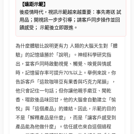
【遠距示範】
後疫情時代，視訊示範越來越重要：事先寄送 試
用品；開視訊一步步引導；請客戶同步操作並回
饋感受； 示範後立即跟進。
為什麼體驗比說明更有力 人類的大腦天生對「體
驗」的記憶遠勝於「說明」。神經科學研究指
出，當客戶同時啟動視覺、觸覺、嗅覺與情感
時，記憶留存率可提升70%以上。舉例來說，你
告訴客戶「這款咖啡豆有果香與巧克力尾韻」，
他只會記住一句話；但你讓他親手磨豆、聞乾
香、啜飲後品味回甘，他的大腦會自動建立「愉
悅」與「這個產品」的連結。因此，示範的目的
不是「解釋產品是什麼」，而是「讓客戶感受到
產品能為他做什麼」。信任感也來自這個過程