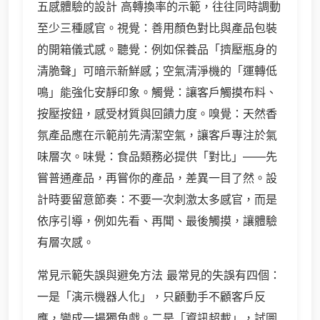
五感體驗的設計 高轉換率的示範，往往同時調動
至少三種感官。視覺：善用顏色對比與產品包裝
的開箱儀式感。聽覺：例如保養品「擠壓瓶身的
清脆聲」可暗示新鮮感；空氣清淨機的「運轉低
鳴」能強化安靜印象。觸覺：讓客戶觸摸布料、
按壓按鈕，感受材質與回饋力度。嗅覺：天然香
氛產品應在示範前先清潔空氣，讓客戶專注於氣
味層次。味覺：食品類務必提供「對比」——先
嘗普通產品，再嘗你的產品，差異一目了然。設
計時要留意節奏：不要一次刺激太多感官，而是
依序引導，例如先看、再聞、最後觸摸，讓體驗
有層次感。
常見示範失誤與避免方法 最常見的失誤有四個：
一是「演示機器人化」，只顧動手不顧客戶反
應，變成一場獨角戲。二是「資訊超載」，試圖