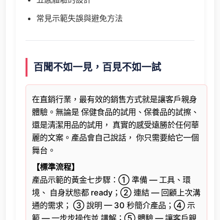
常見示範失誤與避免方法
百聞不如一見，百見不如一試
在直銷行業，最有效的銷售方式就是讓客戶親身
體驗。無論是 保健食品的試用、保養品的試擦、
還是清潔用品的試用， 真實的感受遠勝於任何華
麗的文案。產品會自己說話， 你只需要給它一個
舞台。
【標準流程】
產品示範的黃金七步驟：① 準備 — 工具、環
境、 自身狀態都 ready；② 連結 — 回顧上次溝
通的需求； ③ 說明 — 30 秒簡介產品；④ 示
範 — 一步步操作並 講解；⑤ 體驗 — 讓客戶親