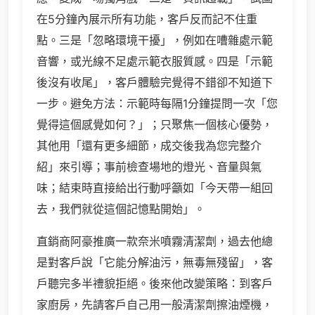
在5分鐘內展示所有功能，客戶反而記不住重
點。三是「忽略環境干擾」，例如在嘈雜處示範
音響，或光線不足處示範衣服質感。四是「示範
後沒有收尾」，客戶體驗完覺得不錯卻不知道下
一步。避免方法：示範時每隔1分鐘提問一次「您
覺得這個感覺如何？」；只聚焦一個核心優勢，
其他用「還有更多細節，成交後我為您完整介
紹」來引導；事前檢查場地的燈光、音量與氣
味；結束時直接給出行動呼籲如「今天帶一組回
去，我們就從這個記憶點開始」。
直銷商阿豪推廣一款奈米噴霧清潔劑，過去他總
是對客戶說「它能分解油污，無毒無殘留」，客
戶聽完多半禮貌拒絕。後來他改變策略：到客戶
家廚房，先請客戶自己用一般清潔劑擦油煙機，