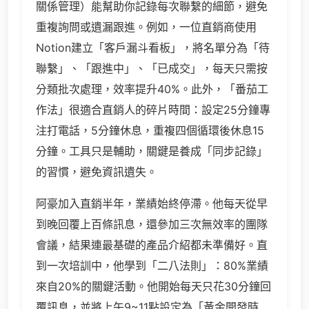
關係管理）能幫助你記錄每次聯繫的細節，避免
重複詢問或遺漏跟進。例如，一位直銷商使用
Notion建立「客戶漏斗看板」，將名單分為「待
聯繫」、「跟進中」、「已成交」，每天只需按
分類批次處理，效率提升40%。此外，「番茄工
作法」很適合直銷人的碎片時間：設定25分鐘專
注打電話，5分鐘休息，重複四個循環後休息15
分鐘。工具只是輔助，關鍵是養成「同步記錄」
的習慣，避免資訊遺失。
阿豪加入直銷半年，業績始終停滯。他每天從早
到晚回覆上百條訊息，還參加三次無效率的團隊
會議，結果連最基礎的產品介紹都未準備好。直
到一次培訓中，他學到「二八法則」：80%業績
來自20%的關鍵活動。他開始每天只花30分鐘回
覆訊息，並將上午9~11點設定為「黃金開發時