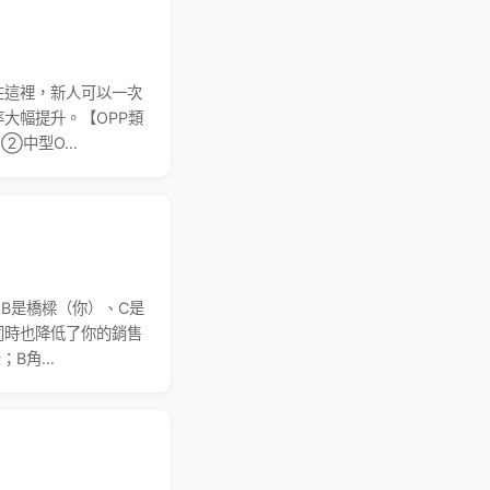
在這裡，新人可以一次
大幅提升。【OPP類
；②中型O…
B是橋樑（你）、C是
同時也降低了你的銷售
；B角…