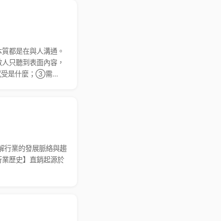
本質都是在與人溝通。
數人只聽到表面內容，
感受是什麼；③需…
了解行業的發展脈絡與趨
行業歷史】直銷起源於