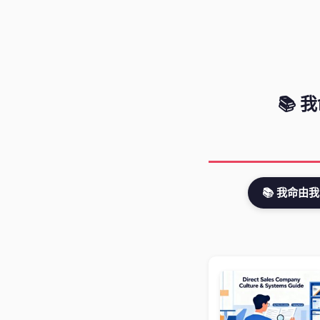
📚
📚 我命