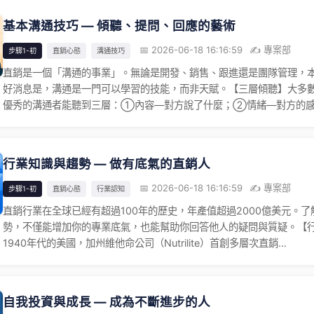
基本溝通技巧 — 傾聽、提問、回應的藝術
📅 2026-06-18 16:16:59
✍️ 專案部
步驟1-初
直銷心態
溝通技巧
直銷是一個「溝通的事業」。無論是開發、銷售、跟進還是團隊管理，
好消息是，溝通是一門可以學習的技能，而非天賦。【三層傾聽】大多
優秀的溝通者能聽到三層：①內容—對方說了什麼；②情緒—對方的
行業知識與趨勢 — 做有底氣的直銷人
📅 2026-06-18 16:16:59
✍️ 專案部
步驟1-初
直銷心態
行業認知
直銷行業在全球已經有超過100年的歷史，年產值超過2000億美元。
勢，不僅能增加你的專業底氣，也能幫助你回答他人的疑問與質疑。【
1940年代的美國，加州維他命公司（Nutrilite）首創多層次直銷…
自我投資與成長 — 成為不斷進步的人