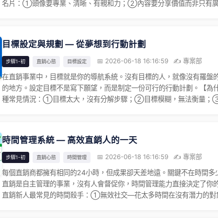
名片：①頭像要專業、清晰、有親和力；②內容要分享價值而非只有
目標設定與規劃 — 從夢想到行動計劃
📅 2026-06-18 16:16:59
✍️ 專案部
步驟1-初
直銷心態
目標設定
在直銷事業中，目標就是你的導航系統。沒有目標的人，就像沒有羅盤
的地方。設定目標不是寫下願望，而是制定一份可行的行動計劃。【為
種常見情況：①目標太大，沒有分解步驟；②目標模糊，無法衡量；
時間管理系統 — 高效直銷人的一天
📅 2026-06-18 16:16:59
✍️ 專案部
步驟1-初
直銷心態
時間管理
每個直銷商都擁有相同的24小時，但成果卻天差地遠。關鍵不在時間多
直銷是自主管理的事業，沒有人會督促你，時間管理能力直接決定了你
直銷新人最常見的時間殺手：①無效社交—花太多時間在沒有潛力的對