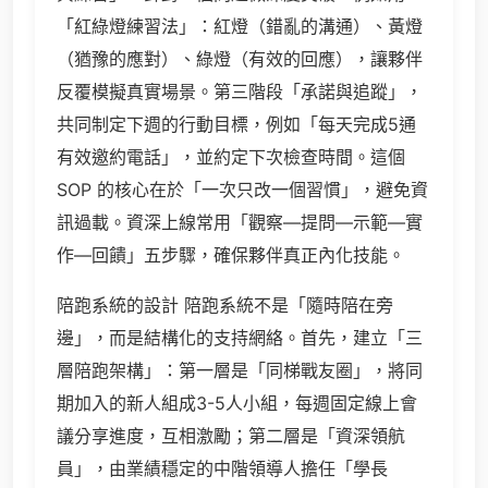
「紅綠燈練習法」：紅燈（錯亂的溝通）、黃燈
（猶豫的應對）、綠燈（有效的回應），讓夥伴
反覆模擬真實場景。第三階段「承諾與追蹤」，
共同制定下週的行動目標，例如「每天完成5通
有效邀約電話」，並約定下次檢查時間。這個
SOP 的核心在於「一次只改一個習慣」，避免資
訊過載。資深上線常用「觀察—提問—示範—實
作—回饋」五步驟，確保夥伴真正內化技能。
陪跑系統的設計 陪跑系統不是「隨時陪在旁
邊」，而是結構化的支持網絡。首先，建立「三
層陪跑架構」：第一層是「同梯戰友圈」，將同
期加入的新人組成3-5人小組，每週固定線上會
議分享進度，互相激勵；第二層是「資深領航
員」，由業績穩定的中階領導人擔任「學長