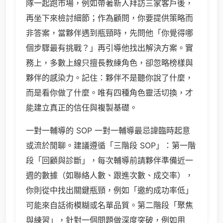
隊一起跑市場，例如帶著新人拜訪三家客戶後，
再坐下來檢討細節；作為顧問，你要提供策略而
非答案，當夥伴遇到瓶頸時，先問他「你覺得哪
個步驟最有挑戰？」再引導他找出解決方案。實
務上，多數上線只擅長教練角色，卻忽略榜樣與
夥伴的感染力。記住：夥伴不是聽你說了什麼，
而是看你做了什麼。唯有四種角色靈活切換，才
能建立真正的信任與複製基礎。
一對一輔導的 SOP 一對一輔導最忌諱臨時起意
或流於閒聊。建議遵循「三階段 SOP」：第一階
段「回顧與診斷」，每次輔導前請夥伴準備近一
週的數據（如聯絡人數、跟進次數、成交率），
你則從中找出關鍵瓶頸，例如「邀約成功率低」
可能來自話術模糊或名單品質。第二階段「聚焦
與練習」，針對一個問題做深度突破，例如用