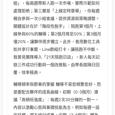
姐」，每兩週帶新人跑一次市場，實際示範如何
處理拒絶；第三層是「上線定時督導」，你每週
親自參與一次小組會議，提供資源與策略調整。
關鍵設計在於「階段性脫手」：陪跑第1個月，上
線參與80%的輔導；第2個月降至50%；第3個月
僅20%，讓夥伴逐步獨立。此外，善用數位工具
如共享行事曆、Line群組打卡，讓陪跑不中斷。
我曾見團隊導入「21天陪跑日誌」，新人每天記
錄三件成功行動與一個改進點，由學長姐隔日回
覆，效率極高。
輔導頻率與節奏的掌握 輔導不是愈頻繁愈好，而
是要配合夥伴的成長曲線。初期（0-3個月）建
議「高頻低強度」：每週2次30分鐘的一對一，
內容以激勵心態與基礎技能為主，例如每週一設