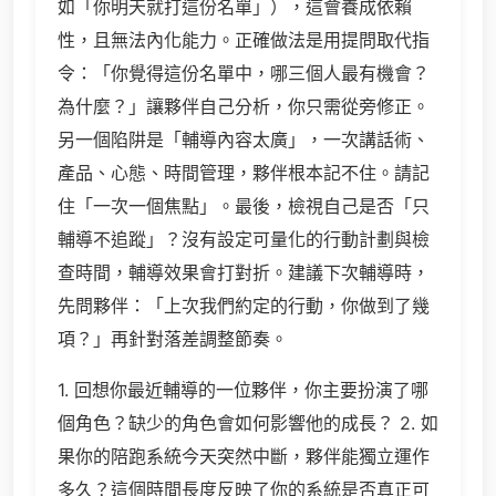
如「你明天就打這份名單」），這會養成依賴
性，且無法內化能力。正確做法是用提問取代指
令：「你覺得這份名單中，哪三個人最有機會？
為什麼？」讓夥伴自己分析，你只需從旁修正。
另一個陷阱是「輔導內容太廣」，一次講話術、
產品、心態、時間管理，夥伴根本記不住。請記
住「一次一個焦點」。最後，檢視自己是否「只
輔導不追蹤」？沒有設定可量化的行動計劃與檢
查時間，輔導效果會打對折。建議下次輔導時，
先問夥伴：「上次我們約定的行動，你做到了幾
項？」再針對落差調整節奏。
1. 回想你最近輔導的一位夥伴，你主要扮演了哪
個角色？缺少的角色會如何影響他的成長？ 2. 如
果你的陪跑系統今天突然中斷，夥伴能獨立運作
多久？這個時間長度反映了你的系統是否真正可