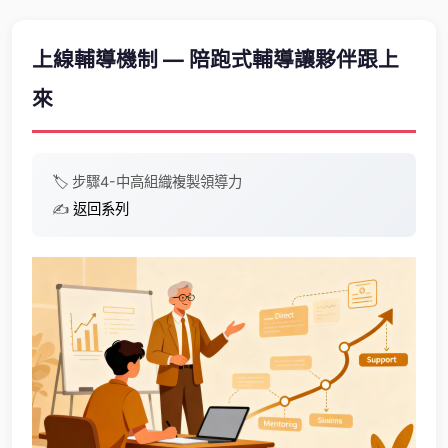
上線輔導機制 — 陪跑式輔導讓夥伴跟上
來
🏷️
步驟4-中高
組織複製
領導力
✍️
返回系列