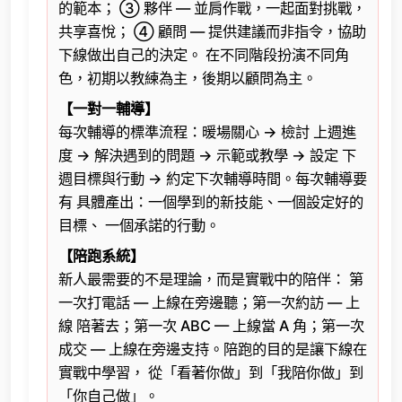
的範本； ③ 夥伴 — 並肩作戰，一起面對挑戰，
共享喜悅； ④ 顧問 — 提供建議而非指令，協助
下線做出自己的決定。 在不同階段扮演不同角
色，初期以教練為主，後期以顧問為主。
【一對一輔導】
每次輔導的標準流程：暖場關心 → 檢討 上週進
度 → 解決遇到的問題 → 示範或教學 → 設定 下
週目標與行動 → 約定下次輔導時間。每次輔導要
有 具體產出：一個學到的新技能、一個設定好的
目標、 一個承諾的行動。
【陪跑系統】
新人最需要的不是理論，而是實戰中的陪伴： 第
一次打電話 — 上線在旁邊聽；第一次約訪 — 上
線 陪著去；第一次 ABC — 上線當 A 角；第一次
成交 — 上線在旁邊支持。陪跑的目的是讓下線在
實戰中學習， 從「看著你做」到「我陪你做」到
「你自己做」。