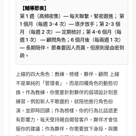
【輔導節奏】
第 1 週（高頻密集）— 每天聯繫，緊密跟進； 第
1 個月（每週 3-4 次）— 逐步放手；第 2-3 個
月 （每週 2 次）— 定期檢討；第 4-6 個月（每
週 1 次） — 顧問角色；6 個月後（每兩週 1 次）
— 長期陪伴。 節奏要因人而異，但原則是由密到
疏。
上線的四大角色：教練、榜樣、夥伴、顧問 上線
不是單純的「管理者」，而是四種角色的動態切
換。作為教練，你需要針對夥伴的弱項設計刻意
練習，例如新人不敢邀約，就陪他進行角色扮
演，並即時回饋；作為榜樣，你的行為比話語更
有影響力，每天堅持親自開發客戶，夥伴才會信
服你的建議；作為夥伴，你需要放下身段，與團