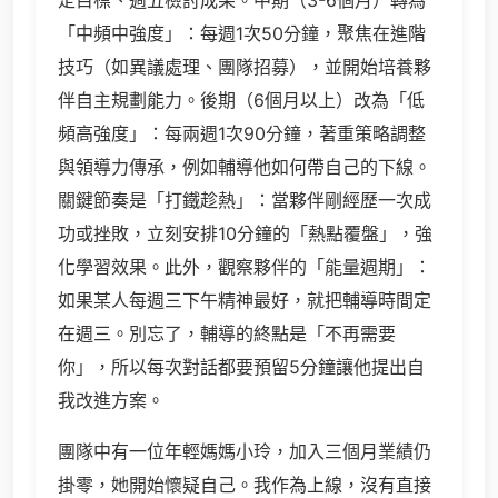
定目標、週五檢討成果。中期（3-6個月）轉為
「中頻中強度」：每週1次50分鐘，聚焦在進階
技巧（如異議處理、團隊招募），並開始培養夥
伴自主規劃能力。後期（6個月以上）改為「低
頻高強度」：每兩週1次90分鐘，著重策略調整
與領導力傳承，例如輔導他如何帶自己的下線。
關鍵節奏是「打鐵趁熱」：當夥伴剛經歷一次成
功或挫敗，立刻安排10分鐘的「熱點覆盤」，強
化學習效果。此外，觀察夥伴的「能量週期」：
如果某人每週三下午精神最好，就把輔導時間定
在週三。別忘了，輔導的終點是「不再需要
你」，所以每次對話都要預留5分鐘讓他提出自
我改進方案。
團隊中有一位年輕媽媽小玲，加入三個月業績仍
掛零，她開始懷疑自己。我作為上線，沒有直接