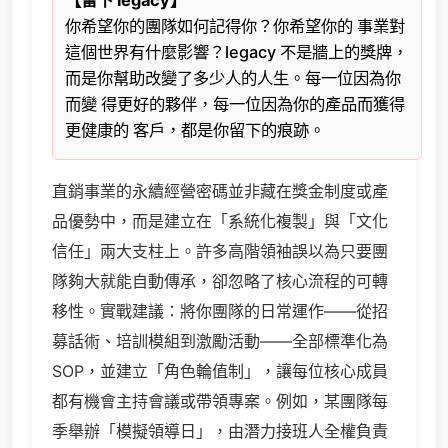
【留下 legacy】
你希望你的團隊如何記得你？你希望你的 事業對
這個世界有什麼影響？legacy 不是牆上的獎牌，
而是你幫助改變了多少人的人生。每一位因為你
而變 得更好的夥伴，每一位因為你的產品而獲得
更健康的 客戶，都是你留下的痕跡。
直銷事業的永續經營密碼並非藏在獎金制度或產
品優勢中，而是建立在「系統化複製」與「文化
信任」兩大支柱上。許多高階領袖誤以為只要團
隊夠大就能自動傳承，卻忽略了核心流程的可轉
移性。實戰建議：將你團隊的日常運作——從招
募話術、培訓模組到激勵活動——全部標準化為
SOP，並建立「角色輪值制」，讓每位核心成員
都有機會主持會議或帶領專案。例如，某團隊每
季舉辦「模擬領導日」，由潛力接班人全權負責