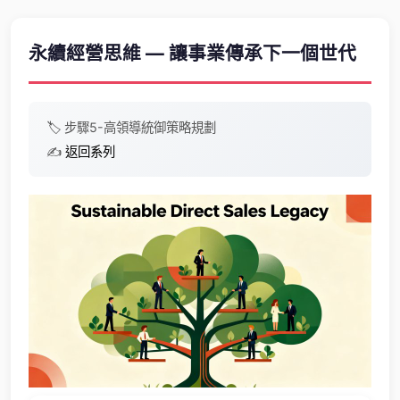
永續經營思維 — 讓事業傳承下一個世代
🏷️
步驟5-高
領導統御
策略規劃
✍️
返回系列