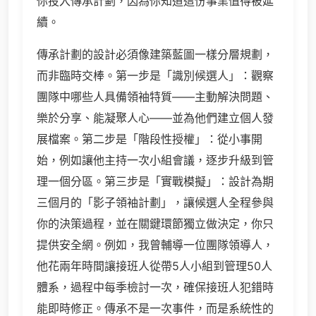
你投入傳承計劃，因為你知道這份事業值得被延
續。
傳承計劃的設計必須像建築藍圖一樣分層規劃，
而非臨時交棒。第一步是「識別候選人」：觀察
團隊中哪些人具備領袖特質——主動解決問題、
樂於分享、能凝聚人心——並為他們建立個人發
展檔案。第二步是「階段性授權」：從小事開
始，例如讓他主持一次小組會議，逐步升級到管
理一個分區。第三步是「實戰模擬」：設計為期
三個月的「影子領袖計劃」，讓候選人全程參與
你的決策過程，並在關鍵環節獨立做決定，你只
提供安全網。例如，我曾輔導一位團隊領導人，
他花兩年時間讓接班人從帶5人小組到管理50人
體系，過程中每季檢討一次，確保接班人犯錯時
能即時修正。傳承不是一次事件，而是系統性的