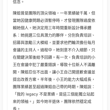
信念。
陳姐曾是團隊的頂尖領袖，一年業績破千萬，但
當她因健康問題必須暫停時，才發現團隊過度依
賴她個人。她決定用三年時間重新設計傳承體
系：她挑選三位具潛力的夥伴，分別負責培訓、
招募與激勵三大模組，並要求他們輪流擔任每月
會議的主持人。過程中，她刻意不介入細節，只
在關鍵決策後給予回饋。有一次，負責培訓的小
王在會議中犯了嚴重錯誤，導致十位新人不滿離
開，陳姐忍住不出面，讓小王自己開道歉會議並
提出改善方案。半年後，小王的能力大幅成長，
團隊業績甚至超過陳姐自己帶的時期。陳姐說：
「我的 legacy 不是業績，是這三個能獨立站起
來的領袖。」如今她半退休，團隊依然穩定成
長。