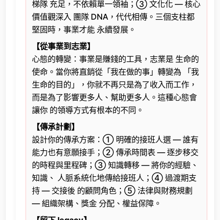
梯隊 充足，不依賴單一領袖；③ 文化化 — 核心
價值觀深入 團隊 DNA，代代相傳。三個支柱都
堅固時，事業才能 永續發展。
【從事業到志業】
心態的轉變：事業是賺錢的工具，志業是 生命的
使命。當你將直銷從「我在做的事」轉變為 「我
生命的目的」，你就不再只是為了收入而工作，
而是為了影響更多人、幫助更多人。這種心態會
讓你 的領導方式有根本的不同。
【傳承計劃】
設計你的傳承方案：① 明確的接班人選 — 誰有
能力也有意願接手；② 傳承時間表 — 逐步移交
的時程與里程碑；③ 知識轉移 — 將你的經驗、
知識、 人脈系統化地傳給接班人；④ 過渡期支
持 — 交接後 的顧問角色；⑤ 法律與財務規劃
— 組織架構、獎金 分配、權益保障。